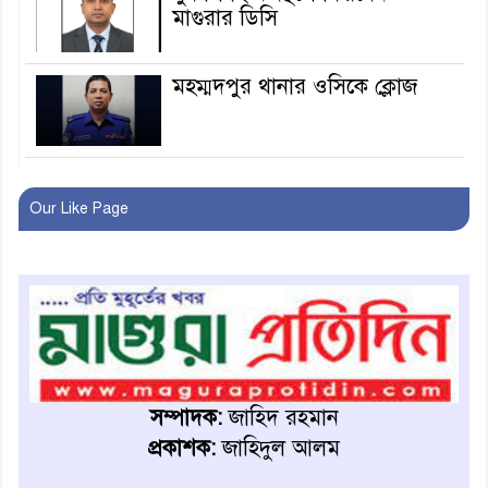
মাগুরার ডিসি
মহম্মদপুর থানার ওসিকে ক্লোজ
বাবার হাতে বিক্রি টুকটুকি পুলিশের
সহযোগিতায় ফিরলো মায়ের
Our Like Page
কোলে
শ্রীপুরে শ্লীলতাহানির অভিযোগে
বিক্ষোভ-সিসি ক্যামেরা ফুটেজ
যাচাইয়ের দাবি অভিযুক্ত শিক্ষকের
মাগুরার কথিত মাদক সম্রাট
আমিরুল গ্রেফতার
সম্পাদক:
জাহিদ রহমান
প্রকাশক:
জাহিদুল আলম
মাগুরায় আর্জেন্টিনা ফুটবল