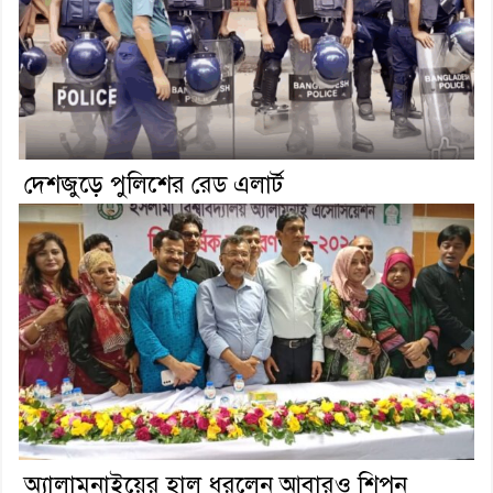
দেশজুড়ে পুলিশের রেড এলার্ট
অ্যালামনাইয়ের হাল ধরলেন আবারও শিপন