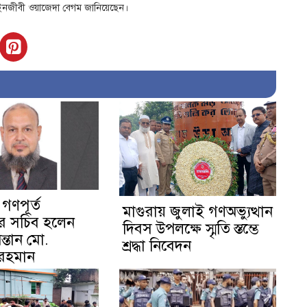
র আইনজীবী ওয়াজেদা বেগম জানিয়েছেন।
 গণপূর্ত
মাগুরায় জুলাই গণঅভ্যুত্থান
য়ের সচিব হলেন
দিবস উপলক্ষে স্মৃতি স্তম্ভে
ন্তান মো.
শ্রদ্ধা নিবেদন
 রহমান