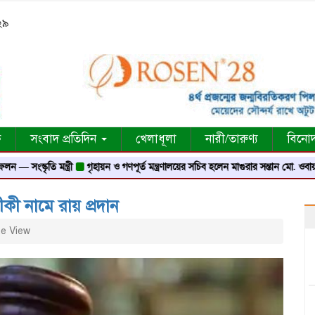
:২৯
ক
সংবাদ প্রতিদিন
খেলাধূলা
নারী/তারুণ্য
বিনো
ৃতি মন্ত্রী
গৃহায়ন ও গণপূর্ত মন্ত্রণালয়ের সচিব হলেন মাগুরার সন্তান মো. ওবায়দুর রহমা
তীকী নামে রায় প্রদান
e View