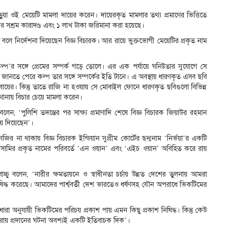
য়া ওই মেয়েটি মামলা দায়ের করেন। দায়েরকৃত মামলার তথ্য প্রমাণের ভিত্তিতে
র সশ্রম কারাদণ্ড এবং ১ লাখ টাকা জরিমানা করা হয়েছে।
বে বলে নির্দেশনা দিয়েছেন বিজ্ঞ বিচারক। আর রায়ে ভুক্তভোগী মেয়েটির প্রকৃত নাম
কল্প’র সঙ্গে প্রেমের সম্পর্ক গড়ে তোলে। এর এক পর্যায়ে ঘনিষ্টতার সুযোগে সে
জানতে পেরে কল্প তার সঙ্গে সম্পর্কের ইতি টানে। এ অবস্থায় ধারণকৃত এসব ছবি
জুবায়ের। কিন্তু তাতে রাজি না হওয়ায় সে মোবাইল ফোনে ধারণকৃত ছবিগুলো বিভিন্ন
ট থানায় বিচার চেয়ে মামলা করেন।
, ‘পুলিশি তদন্তের পর সাক্ষ্য প্রমাণাদি শেষে বিজ্ঞ বিচারক জিয়াউর রহমান
ায় দিয়েছেন’।
র না থাকায় বিজ্ঞ বিচারক ইন্ডিয়ান সুপ্রীম কোর্টের ছদ্মনাম ‘নির্ভয়া’র একটি
 দুজন আসামির প্রকৃত নামের পরিবর্তে ‘এন ওয়ান’ এবং ‘এইচ ওয়ান’ অবিহিত করে রায়
ু বলেন, ‘নারীর ক্ষমতায়নে ও স্বাধীনতা চর্চায় উন্নত দেশের তুলনায় আমরা
ষিদ্ধ করেছে। আমাদের পার্শ্ববর্তী দেশ ভারতেও ধর্ষণসহ যৌন অপরাধে ভিকটিমের
 অনুযায়ী ভিকটিমের পরিচয় প্রকাশ পায় এমন কিছু প্রকাশ নিষিদ্ধ। কিন্তু কেউ
 রায় প্রদানের ঘটনা অবশ্যই একটি ইতিবাচক দিক’।