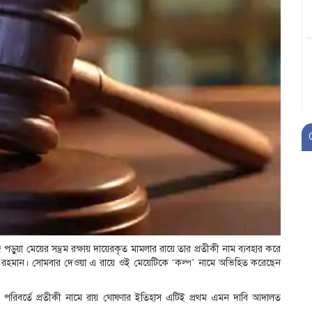
ড়ুয়া মেয়ের সম্ভ্রম রক্ষায় দায়েরকৃত মামলার রায়ে তার প্রতীকী নাম ব্যবহার করে
জিয়াউর রহমান। সোমবার দেওয়া এ রায়ে ওই মেয়েটিকে ‘কল্প’ নামে অভিহিত করেছেন
িজ নামের পরিবর্তে প্রতীকী নামে রায় ঘোষণার ইতিহাস এটিই প্রথম এমন দাবি আদালত