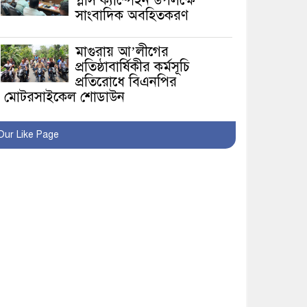
প্লাস ক্যাম্পেইন উপলক্ষে
সাংবাদিক অবহিতকরণ
মাগুরায় আ’লীগের
প্রতিষ্ঠাবার্ষিকীর কর্মসূচি
প্রতিরোধে বিএনপির
মোটরসাইকেল শোডাউন
খুব শিঘ্রই কর্মস্থলে ফিরবেন
Our Like Page
মাগুরার ডিসি
মহম্মদপুর থানার ওসিকে
ক্লোজ
বাবার হাতে বিক্রি টুকটুকি
পুলিশের সহযোগিতায়
ফিরলো মায়ের কোলে
শ্রীপুরে শ্লীলতাহানির