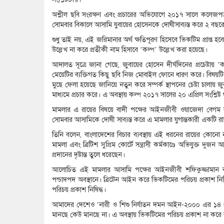
অশ্লীল ছবি সংরক্ষণ এবং প্রচারের অভিযোগে ২০১৭ সালে কলেজপড়ু
সোমবার বিকালে আসামি যুবায়ের হোসেনকে দোষীসাব্যস্ত করে ২ বছরে
শুধু তাই নয়, এই জরিমানার অর্থ ক্ষতিপূরণ হিসেবে ভিকটিম প্রাপ্ত হ
উল্লেখ না করে প্রতীকী নাম হিসাবে ‘কল্প’ উল্লেখ করা হয়েছে।
আদালত সূত্রে জানা গেছে, জুবায়ের হোসেন দীর্ঘদিনের প্রচেষ্টায় ‘
মেয়েটির ব্যক্তিগত কিছু ছবি নিজ মোবাইল ফোনে ধারণ করে। বিষয়টি 
মুছে ফেলা হয়েছে জানিয়ে নতুন করে সম্পর্ক স্থাপনের চেষ্টা চালায় 
মাধ্যমে প্রচার করে। এ অবস্থায় কল্প ২০১৭ সালের ২০ এপ্রিল সংশ্লিষ্
মামলার এ রায়ের বিষয়ে বাদী পক্ষের আইনজীবী ওয়াজেদা বেগম বলেন
সোমবার আসামিকে দোষী সাব্যস্ত করে এ মামলার যুগান্তকারী একটি র
তিনি বলেন, বাংলাদেশের বিচার ব্যবস্থায় এই ধরনের রায়ের কোনো নজি
মামলা এবং ব্রিটিশ সুপ্রিম কোর্টে সন্ত্রাসী কর্মকাণ্ডে অভিযুক্ত
প্রদানের দৃষ্টান্ত তুলে ধরেছেন।
আলোচিত এই মামলার আসামি পক্ষের আইনজীবী শফিকুজ্জামান বাচ্চ
পশ্চাদপদ অবস্থানে। ব্রিটেন আইন করে ভিকটিমের পরিচয় প্রকাশ নি
পরিচয় প্রকাশ নিষিদ্ধ।
আমাদের দেশেও ‘নারী ও শিশু নির্যাতন দমন আইন-২০০০ এর ১৪ ধারা
মানছে কেউ মানছে না। এ অবস্থায় ভিকটিমের পরিচয় প্রকাশ না করে