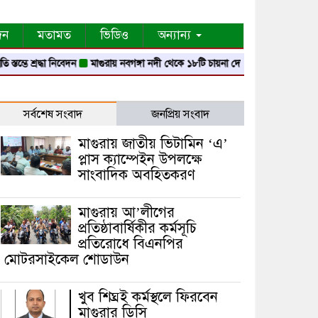
দন
মতামত
ভিডিও
অন্যান্য
দ্ধা নিবেদন
মাগুরায় নবগঙ্গা নদী থেকে ১৮টি চায়না দোয়ারী জাল জব্দ
মাগুরায় গ্যাস স
সর্বশেষ সংবাদ
জনপ্রিয় সংবাদ
মাগুরায় জাতীয় ভিটামিন ‘এ’
প্লাস ক্যাম্পেইন উপলক্ষে
সাংবাদিক অবহিতকরণ
মাগুরায় আ’লীগের
প্রতিষ্ঠাবার্ষিকীর কর্মসূচি
প্রতিরোধে বিএনপির
মোটরসাইকেল শোডাউন
খুব শিঘ্রই কর্মস্থলে ফিরবেন
মাগুরার ডিসি