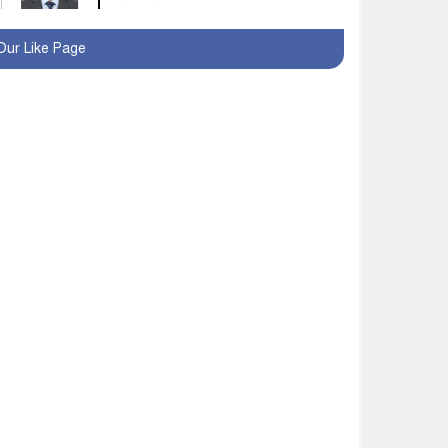
মহম্মদপুর থানার ওসিকে
Our Like Page
ক্লোজ
বাবার হাতে বিক্রি টুকটুকি
পুলিশের সহযোগিতায়
ফিরলো মায়ের কোলে
শ্রীপুরে শ্লীলতাহানির
অভিযোগে বিক্ষোভ-সিসি
ক্যামেরা ফুটেজ যাচাইয়ের
দাবি অভিযুক্ত শিক্ষকের
মাগুরার কথিত মাদক সম্রাট
আমিরুল গ্রেফতার
মাগুরায় আর্জেন্টিনা ফুটবল
ভক্তদের বর্ণাঢ্য শোভাযাত্রা