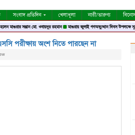
ক
সংবাদ প্রতিদিন
খেলাধূলা
নারী/তারুণ্য
বিনো
ুরার সন্তান মো. ওবায়দুর রহমান
মাগুরায় জুলাই গণঅভ্যুত্থান দিবস উপলক্ষে স্মৃতি স্তম্ভে শ্র
চএসসি পরীক্ষায় অংশ নিতে পারছেন না
iew