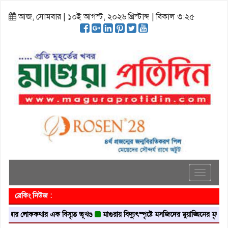
আজ, সোমবার | ১০ই আগস্ট, ২০২৬ খ্রিস্টাব্দ | বিকাল ৩:২৫
Toggle
navigati
ব্রেকিং নিউজ :
লোককথার এক বিস্মৃত ভূখণ্ড
মাগুরায় বিদ্যুৎস্পৃষ্টে মসজিদের মুয়াজ্জিনের মৃত্যু
আবৃত্