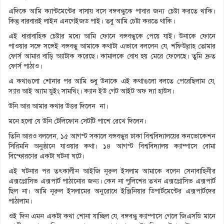
এদিকে আমি ক্যান্টমেন্টের বাসায় বসে বঙ্গবন্ধুকে পাবার জন্য চেষ্টা করতে থাকি।
কিন্তু বারবারই লাইন এনগেইজড পাই। তবু আমি চেষ্টা করতে থাকি।
এই ধারাবাহিক চেষ্টার মধ্যে আমি ফোনে বঙ্গবন্ধুকে পেয়ে যাই। উনাকে ফোনে
পাওয়ার সঙ্গে সঙ্গেই বঙ্গবন্ধু আমাকে কথাটা এভাবে বললেন যে, শফিউল্লাহ তোমার
ফোর্স আমার বাড়ি অ্যাটাক করেছে। কামালকে বোধ হয় মেরে ফেলেছে। তুমি দ্রুত
ফোর্স পাঠাও।
এ কথাগুলো শোনার পর আমি শুধু উনাকে এই কথাগুলো বলতে পেরেছিলাম যে,
স্যার আই অ্যাম ডুইং সামথিং। ক্যান ইউ গেট আইট অফ দ্যা হাউস।
উনি আর আমার কথার উত্তর দিলেন না।
মনে হলো যে উনি টেলিফোন সেটটি পাশে রেখে দিলেন।
তিনি আরও বললেন, ১৫ আগস্ট সকালে বঙ্গবন্ধুর ঢাকা বিশ্ববিদ্যালয়ের কনভোকেশন
সিরিমনি অনুষ্ঠানে যাওয়ার কথা। ১৪ আগস্ট বিশ্ববিদ্যালয় ক্যাম্পাসে বোমা
বিস্ফোরণের একটা ঘটনা ঘটে।
এই ঘটনার পর তৎকালীন আইজি নূরুল ইসলাম আমাকে বলেন সেনাবাহিনীর
এক্সপ্লোসিভ এক্সপার্ট পাঠানোর জন্য। কেন না পুলিশের তখন এক্সপ্লোসিভ এক্সপার্ট
ছিল না। আমি নূরুল ইসলামের অনুরোধে ইঞ্জিনিয়ার ডিপার্টমেন্টের এক্সপার্টদের
পাঠালাম।
ওই দিন এমন একটা কথা শোনা যাচ্ছিল যে, বঙ্গবন্ধু ক্যাম্পাসে গেলে জিএসডি মানে