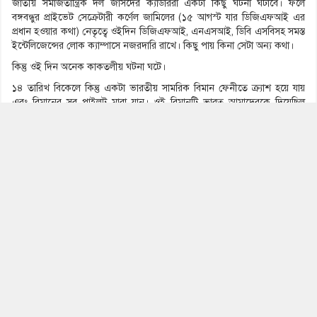
জাতীয় সমাজতান্ত্রিক দল জাসদের ক্যাডাররা একটা কিছু ঘটনা ঘটাবে। ফলে
বঙ্গবন্ধুর প্রাইভেট সেক্রেটারী কর্ণেল জামিলের (১৫ আগস্ট যার ডিজিএফআই এর
প্রধান হওয়ার কথা) নেতৃত্বে ওইদিন ডিজিএফআই, এনএসআই, ডিবি এসবিসহ সমস্ত
ইন্টেলিজেন্সের লোক ক্যাম্পাসে নজরদারি রাখে। কিছু পায় কিনা সেটা অন্য কথা।
কিন্তু ওই দিন অনেক কাকতলীয় ঘটনা ঘটে।
১৪ তারিখ বিকেলে কিন্তু একটা ভারতীয় সামরিক বিমান ফেনীতে ক্র্যাশ হয়ে যায়
এবং বিমানের সব পাইলট মারা যান। ওই বিমানটি ভারত আমাদেরকে দিয়েছিল
চট্টগ্রামের হিলট্র্যাক্স এলাকায় অপারেশনের জন্য।
১৪ তারিখে সংঘটিত ওই দুর্ঘটনার জন্য আমরা বেশ ব্যস্ত সময় কাটাই। কুমিল্লার
বিগ্রেড কমান্ডারকে ঘটনাস্থলে পাঠাই। ওখান থেকে মরদেহ এনে বাক্সবন্দি করি।
রাত প্রায় দুটো পর্যন্ত এসব নিয়ে আমি ব্যস্ত থাকি।
আরও এক কাকতালীয় ঘটনার কথা বলি।
সপ্তাহের বৃহস্পতিবার ও শুক্রবার রাতে নরম্যালি আরমার (ট্যাংক) ও নতুন আর্টিলারি
নাইট ট্রেনিং করতো। তারা ক্যান্টনমেন্ট ও এয়ারপোর্ট এলাকায় ট্রেনিং করতো। ওই
দিন রাতে যখন ট্যাংক নিয়ে বেরিয়েছে তখন সবাই ধরে নিয়েছে এটি সেই
রুটিনমাফিক ট্রেনিংয়েরই অংশ। কিন্তু যখন দেখা গেল ক্যান্টনমেন্ট লিমিট পার হয়ে
ট্যাংকগুলো ৩২ নম্বর এবং রেডিও স্টেশনের দিকে যাচ্ছে তখন সবার টনক নড়ে।
আর ইন্টেলিজন্সের লোকের মধ্যে এমন কথা বলাবলি হচ্ছিলো যে অমন একটা
ছোটখাট ঘটনার জন্য (ক্যাম্পাসে বোমা বিস্ফোরণের ঘটনা) আরমার ও আর্টিল্যারিকে
পাঠানো হচ্ছে প্রটেকশনের জন্য। আসলে ইন্টেলিজেন্সের লোকও বুঝতে পারেনি