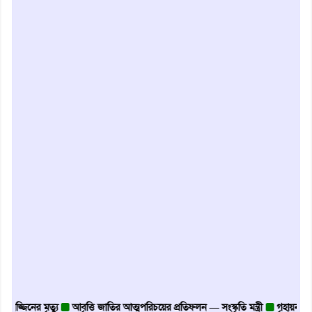
র মৃত্যু
আবৃত্তি জাতির আত্মপরিচয়ের প্রতিফলন — সংস্কৃতি মন্ত্রী
গৃহায়ন ও গণপূর্ত ম