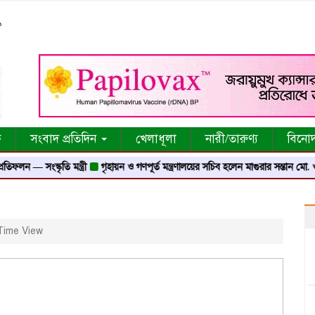
৯
ক
সংবাদ প্রতিদিন
খেলাধূলা
নারী/তারুণ্য
বিনো
্কৃতি মন্ত্রী
গৃহায়ন ও গণপূর্ত মন্ত্রণালয়ের সচিব হলেন মাগুরার সন্তান মো. ওবায়দুর রহ
ime View