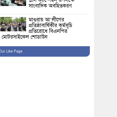
প্লাস ক্যাম্পেইন উপলক্ষে
সাংবাদিক অবহিতকরণ
মাগুরায় আ’লীগের
প্রতিষ্ঠাবার্ষিকীর কর্মসূচি
প্রতিরোধে বিএনপির
মোটরসাইকেল শোডাউন
খুব শিঘ্রই কর্মস্থলে ফিরবেন
Our Like Page
মাগুরার ডিসি
মহম্মদপুর থানার ওসিকে
ক্লোজ
বাবার হাতে বিক্রি টুকটুকি
পুলিশের সহযোগিতায়
ফিরলো মায়ের কোলে
শ্রীপুরে শ্লীলতাহানির