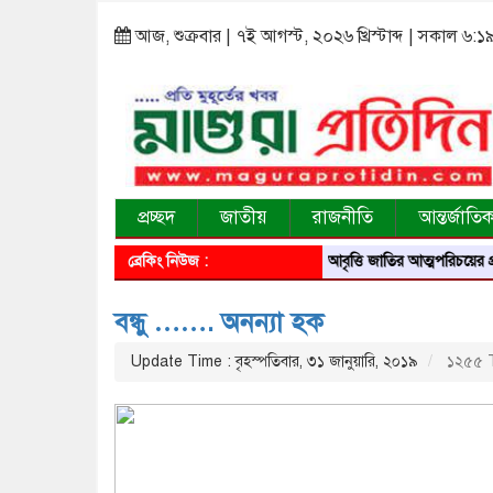
আজ, শুক্রবার | ৭ই আগস্ট, ২০২৬ খ্রিস্টাব্দ | সকাল ৬:১
প্রচ্ছদ
জাতীয়
রাজনীতি
আন্তর্জাতি
ব্রেকিং নিউজ :
আবৃত্তি জাতির আত্মপরিচয়ের প্রতিফলন — সংস
বন্ধু ……. অনন্যা হক
Update Time : বৃহস্পতিবার, ৩১ জানুয়ারি, ২০১৯
১২৫৫ T