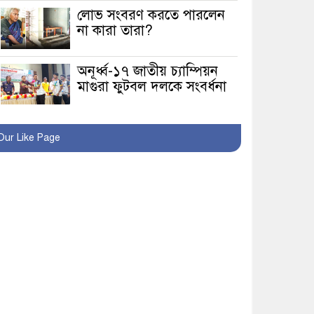
লোভ সংবরণ করতে পারলেন
না কারা তারা?
অনূর্ধ্ব-১৭ জাতীয় চ্যাম্পিয়ন
মাগুরা ফুটবল দলকে সংবর্ধনা
রোববার থেকে ভারতীয়
Our Like Page
ট্যুরিস্ট ভিসা চালু
মাগুরায় জাতীয় ভিটামিন ‘এ’
প্লাস ক্যাম্পেইন উপলক্ষে
সাংবাদিক অবহিতকরণ
মাগুরায় আ’লীগের
প্রতিষ্ঠাবার্ষিকীর কর্মসূচি
প্রতিরোধে বিএনপির
মোটরসাইকেল শোডাউন