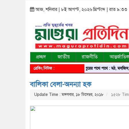
আজ, শনিবার | ৮ই আগস্ট, ২০২৬ খ্রিস্টাব্দ | রাত ৯:৩৩
প্রচ্ছদ
জাতীয়
রাজনীতি
আন্তর্জাতি
ব্রেকিং নিউজ :
শরীয়তপুরের পথে পথে : মঠ, মসজিদ, মন্দির, জম
বালিকা বেলা-অনন্যা হক
Update Time : মঙ্গলবার, ১৮ ডিসেম্বর, ২০১৮
১৫২৮ Tim