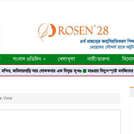
ক
সংবাদ প্রতিদিন
খেলাধূলা
নারী/তারুণ্য
বিনো
িদারবাড়ি আর লোককথার এক বিস্মৃত ভূখণ্ড
মাগুরায় বিদ্যুৎস্পৃষ্টে মসজিদের মুয়াজ্জিনের ম
e View