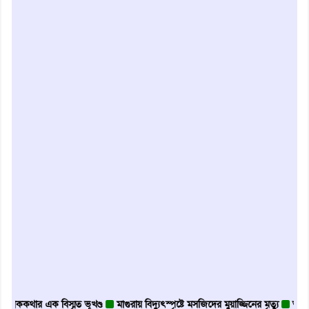
ক বিস্মৃত ভূখণ্ড
মাগুরায় বিদ্যুৎস্পৃষ্টে মসজিদের মুয়াজ্জিনের মৃত্যু
আবৃত্তি জাতির আত