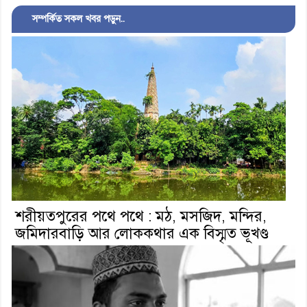
সম্পর্কিত সকল খবর পড়ুন..
শরীয়তপুরের পথে পথে : মঠ, মসজিদ, মন্দির,
জমিদারবাড়ি আর লোককথার এক বিস্মৃত ভূখণ্ড