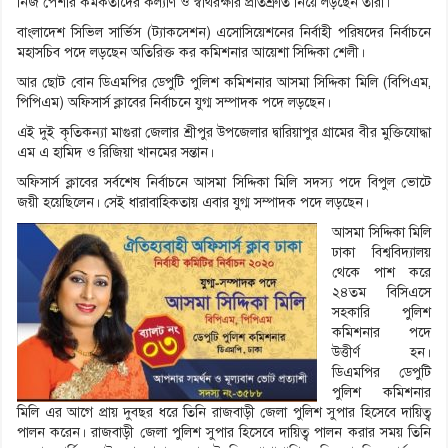
নিজ পেশার কর্মকর্তাদের কল্যাণ ও স্বার্থরক্ষার প্রতিশ্রুতি নিয়ে লড়ছেন তারা।
বাংলাদেশ সিভিল সার্ভিস (ট্যাকসেশন) এসোসিয়েশনের নির্বাহী পরিষদের নির্বাচনে
মহাসচিব পদে লড়ছেন অতিরিক্ত কর কমিশনার আয়েশা সিদ্দিকা শেলী।
আর ছোট বোন ডিএমপির ডেপুটি পুলিশ কমিশনার আসমা সিদ্দিকা মিলি (বিপিএম,
পিপিএম) অফিসার্স ক্লাবের নির্বাচনে যুগ্ম সম্পাদক পদে লড়ছেন।
এই দুই কৃতিকন্যা মাগুরা জেলার শ্রীপুর উপজেলার দ্বারিয়াপুর গ্রামের বীর মুক্তিযোদ্ধা
এম এ হামিদ ও রিজিয়া খানমের সন্তান।
অফিসার্স ক্লাবের সর্বশেষ নির্বাচনে আসমা সিদ্দিকা মিলি সদস্য পদে বিপুল ভোটে
জয়ী হয়েছিলেন। সেই ধারাবাহিকতায় এবার যুগ্ম সম্পাদক পদে লড়ছেন।
আসমা সিদ্দিকা মিলি
ঢাকা বিশ্ববিদ্যালয়
থেকে পাশ করে
২৪তম বিসিএসে
সহকারি পুলিশ
কমিশনার পদে
উত্তীর্ণ হন।
ডিএমপির ডেপুটি
পুলিশ কমিশনার
মিলি এর আগে প্রায় দুবছর ধরে তিনি রাজবাড়ী জেলা পুলিশ সুপার হিসেবে দায়িত্ব
পালন করেন। রাজবাড়ী জেলা পুলিশ সুপার হিসেবে দায়িত্ব পালন করার সময় তিনি