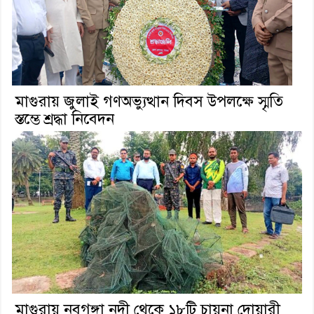
মাগুরায় জুলাই গণঅভ্যুত্থান দিবস উপলক্ষে স্মৃতি
স্তম্ভে শ্রদ্ধা নিবেদন
মাগুরায় নবগঙ্গা নদী থেকে ১৮টি চায়না দোয়ারী