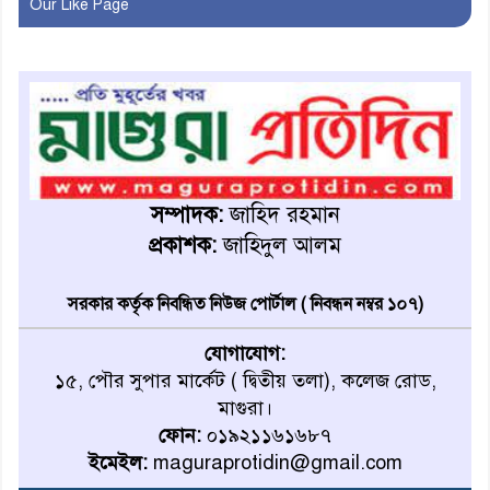
Our Like Page
অবহিতকরণ
মাগুরায় আ’লীগের প্রতিষ্ঠাবার্ষিকীর
কর্মসূচি প্রতিরোধে বিএনপির
মোটরসাইকেল শোডাউন
খুব শিঘ্রই কর্মস্থলে ফিরবেন
মাগুরার ডিসি
সম্পাদক:
জাহিদ রহমান
প্রকাশক:
জাহিদুল আলম
মহম্মদপুর থানার ওসিকে ক্লোজ
সরকার কর্তৃক নিবন্ধিত নিউজ পোর্টাল ( নিবন্ধন নম্বর ১০৭)
যোগাযোগ:
বাবার হাতে বিক্রি টুকটুকি পুলিশের
১৫, পৌর সুপার মার্কেট ( দ্বিতীয় তলা), কলেজ রোড,
সহযোগিতায় ফিরলো মায়ের
মাগুরা।
কোলে
ফোন:
০১৯২১১৬১৬৮৭
ইমেইল:
maguraprotidin@gmail.com
শ্রীপুরে শ্লীলতাহানির অভিযোগে