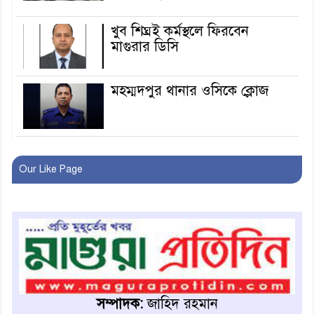
খুব শিঘ্রই কর্মস্থলে ফিরবেন
মাগুরার ডিসি
মহম্মদপুর থানার ওসিকে ক্লোজ
বাবার হাতে বিক্রি টুকটুকি পুলিশের
সহযোগিতায় ফিরলো মায়ের
Our Like Page
কোলে
শ্রীপুরে শ্লীলতাহানির অভিযোগে
বিক্ষোভ-সিসি ক্যামেরা ফুটেজ
যাচাইয়ের দাবি অভিযুক্ত শিক্ষকের
মাগুরার কথিত মাদক সম্রাট
আমিরুল গ্রেফতার
সম্পাদক:
জাহিদ রহমান