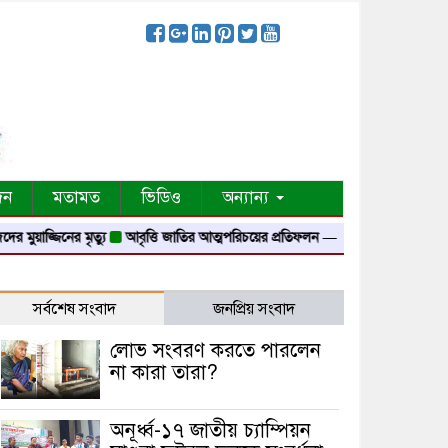
দন
মতামত
ভিডিও
অন্যান্য
াজ্জিনের মৃত্যু
আবৃত্তি জাতির আত্মপরিচয়ের প্রতিফলন — সংস্কৃতি মন্ত্রী
গৃহায়ন ও গণপ
সর্বশেষ সংবাদ
জনপ্রিয় সংবাদ
লোভ সংবরণ করতে পারলেন
না কারা তারা?
অনূর্ধ্ব-১৭ জাতীয় চ্যাম্পিয়ন