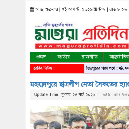
আজ, শুক্রবার | ৭ই আগস্ট, ২০২৬ খ্রিস্টাব্দ | রাত ৮:২৬
প্রচ্ছদ
জাতীয়
রাজনীতি
আন্তর্জাতি
ব্রেকিং নিউজ :
শরীয়তপুরের পথে পথে : মঠ, মসজিদ, মন
মহম্মদপুরে ছাত্রলীগ নেতা সৈকতের হ্যাণ্
Update Time : বুধবার, ২৫ মার্চ, ২০২০
৯৪৬ Time Vie