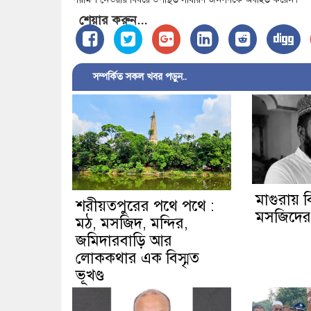
শেয়ার করুন...
সম্পর্কিত সকল খবর পড়ুন..
মাগুরায় বি
শরীয়তপুরের পথে পথে :
মসজিদের ম
মঠ, মসজিদ, মন্দির,
জমিদারবাড়ি আর
লোককথার এক বিস্মৃত
ভূখণ্ড