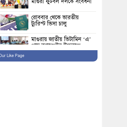
মাগুরা ফুটবল দলকে সংবর্ধনা
রোববার থেকে ভারতীয়
ট্যুরিস্ট ভিসা চালু
মাগুরায় জাতীয় ভিটামিন ‘এ’
প্লাস ক্যাম্পেইন উপলক্ষে
সাংবাদিক অবহিতকরণ
Our Like Page
মাগুরায় আ’লীগের
প্রতিষ্ঠাবার্ষিকীর কর্মসূচি
প্রতিরোধে বিএনপির
মোটরসাইকেল শোডাউন
খুব শিঘ্রই কর্মস্থলে ফিরবেন
মাগুরার ডিসি
মহম্মদপুর থানার ওসিকে