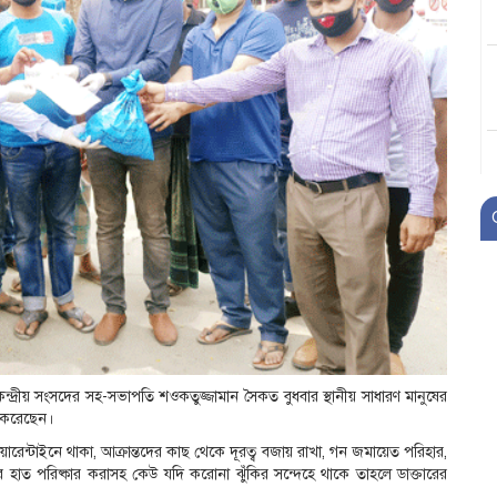
েন্দ্রীয় সংসদের সহ-সভাপতি শওকতুজ্জামান সৈকত বুধবার স্থানীয় সাধারণ মানুষের
রণ করেছেন।
রেন্টাইনে থাকা, আক্রান্তদের কাছ থেকে দূরত্ব বজায় রাখা, গন জমায়েত পরিহার,
বার হাত পরিষ্কার করাসহ কেউ যদি করোনা ঝুঁকির সন্দেহে থাকে তাহলে ডাক্তারের