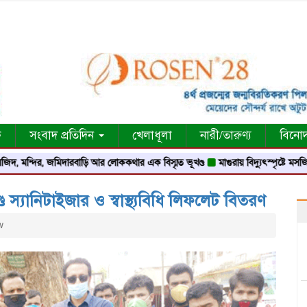
ক
সংবাদ প্রতিদিন
খেলাধূলা
নারী/তারুণ্য
বিনো
্দির, জমিদারবাড়ি আর লোককথার এক বিস্মৃত ভূখণ্ড
মাগুরায় বিদ্যুৎস্পৃষ্টে মসজিদের মুয়
ড স্যানিটাইজার ও স্বাস্থ্যবিধি লিফলেট বিতরণ
w