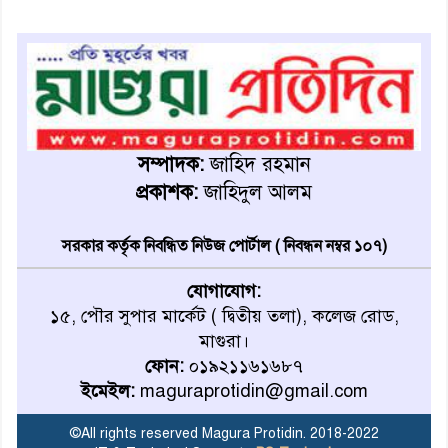
অনূর্ধ্ব-১৭ জাতীয় চ্যাম্পিয়ন মাগুরা
ফুটবল দলকে সংবর্ধনা
রোববার থেকে ভারতীয় ট্যুরিস্ট
ভিসা চালু
সম্পাদক:
জাহিদ রহমান
প্রকাশক:
জাহিদুল আলম
মাগুরায় জাতীয় ভিটামিন ‘এ’ প্লাস
ক্যাম্পেইন উপলক্ষে সাংবাদিক
সরকার কর্তৃক নিবন্ধিত নিউজ পোর্টাল ( নিবন্ধন নম্বর ১০৭)
অবহিতকরণ
যোগাযোগ:
মাগুরায় আ’লীগের প্রতিষ্ঠাবার্ষিকীর
১৫, পৌর সুপার মার্কেট ( দ্বিতীয় তলা), কলেজ রোড,
কর্মসূচি প্রতিরোধে বিএনপির
মাগুরা।
মোটরসাইকেল শোডাউন
ফোন:
০১৯২১১৬১৬৮৭
ইমেইল:
maguraprotidin@gmail.com
খুব শিঘ্রই কর্মস্থলে ফিরবেন
মাগুরার ডিসি
©All rights reserved Magura Protidin. 2018-2022