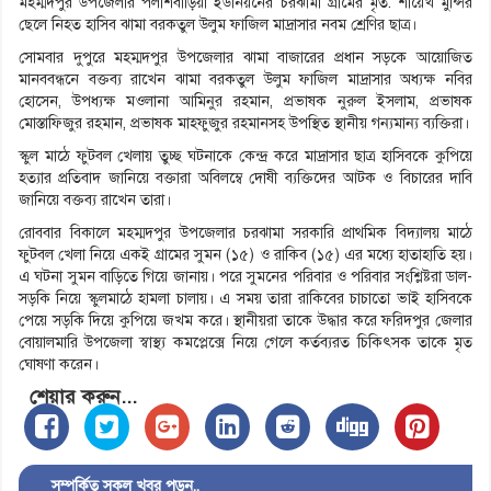
মহম্মদপুর উপজেলার পলাশবাড়িয়া ইউনিয়নের চরঝামা গ্রামের মৃত. শায়েখ মুন্সির
ছেলে নিহত হাসিব ঝামা বরকতুল উলুম ফাজিল মাদ্রাসার নবম শ্রেণির ছাত্র।
সোমবার দুপুরে মহম্মদপুর উপজেলার ঝামা বাজারের প্রধান সড়কে আয়োজিত
মানববন্ধনে বক্তব্য রাখেন ঝামা বরকতুল উলুম ফাজিল মাদ্রাসার অধ্যক্ষ নবির
হোসেন, উপধ্যক্ষ মওলানা আমিনুর রহমান, প্রভাষক নুরুল ইসলাম, প্রভাষক
মোস্তাফিজুর রহমান, প্রভাষক মাহফুজুর রহমানসহ উপস্থিত স্থানীয় গন্যমান্য ব্যক্তিরা।
স্কুল মাঠে ফুটবল খেলায় তুচ্ছ ঘটনাকে কেন্দ্র করে মাদ্রাসার ছাত্র হাসিবকে কুপিয়ে
হত্যার প্রতিবাদ জানিয়ে বক্তারা অবিলম্বে দোষী ব্যক্তিদের আটক ও বিচারের দাবি
জানিয়ে বক্তব্য রাখেন তারা।
রোববার বিকালে মহম্মদপুর উপজেলার চরঝামা সরকারি প্রাথমিক বিদ্যালয় মাঠে
ফুটবল খেলা নিয়ে একই গ্রামের সুমন (১৫) ও রাকিব (১৫) এর মধ্যে হাতাহাতি হয়।
এ ঘটনা সুমন বাড়িতে গিয়ে জানায়। পরে সুমনের পরিবার ও পরিবার সংশ্লিষ্টরা ডাল-
সড়কি নিয়ে স্কুলমাঠে হামলা চালায়। এ সময় তারা রাকিবের চাচাতো ভাই হাসিবকে
পেয়ে সড়কি দিয়ে কুপিয়ে জখম করে। স্থানীয়রা তাকে উদ্ধার করে ফরিদপুর জেলার
বোয়ালমারি উপজেলা স্বাস্থ্য কমপ্লেক্সে নিয়ে গেলে কর্তব্যরত চিকিৎসক তাকে মৃত
ঘোষণা করেন।
শেয়ার করুন...
সম্পর্কিত সকল খবর পড়ুন..