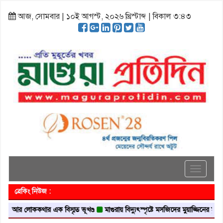
আজ, সোমবার | ১০ই আগস্ট, ২০২৬ খ্রিস্টাব্দ | বিকাল ৩:৪৩
Toggle
navigati
ব্রেকিং নিউজ :
লোককথার এক বিস্মৃত ভূখণ্ড
মাগুরায় বিদ্যুৎস্পৃষ্টে মসজিদের মুয়াজ্জিনের মৃত্যু
আবৃত্ত