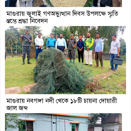
মাগুরায় জুলাই গণঅভ্যুত্থান দিবস উপলক্ষে স্মৃতি
স্তম্ভে শ্রদ্ধা নিবেদন
মাগুরায় নবগঙ্গা নদী থেকে ১৮টি চায়না দোয়ারী
জাল জব্দ