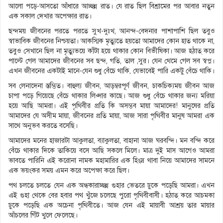
আলো পড়ে-আসতো আঁধারে আচ্ছন্ন রাত। যে রাত ছিল বিশ্রামের পর আবার নতুন
এক সকাল দেখার অপেক্ষার রাত।
ছন্দময় জীবনের পরতে পরতে সুখ-দুঃখ, আনন্দ-বেদনার পাশাপাশি ছিল তবুও
স্বাভাবিক জীবনের নিশ্চয়তা। আকস্মিক মৃত্যুতে হয়তো আমাদের কোন হাত থাকে না,
তবুও সেখানে ছিল না মৃত্যুভয়ে কাঁটা হয়ে থাকার কোন বিভীষিকা। আজ হঠাত্ করে
পাল্টে গেল আমাদের জীবনের সব ছন্দ, গতি, তাল ,সুর। যেন থেমে গেল সব স্বপ্ন।
এখন জীবনের একটাই মানে-যেন শুধু বেঁচে থাকি, যেভাবেই পারি একটু বেঁচে থাকি।
সব লেনাদেনা স্তম্ভিত। বাহুল্য জীবন, আড়ম্বরপূর্ণ জীবন, চাকচিক্যময় জীবন আজ
চাপা পড়ে গিয়েছে বেঁচে থাকার লিপ্সার কাছে। আজ শুধু বেঁচে থাকার জন্য মরিয়া
হয়ে আছি আমরা। এই পৃথিবীর প্রতি কি অসম্ভব মায়া আমাদের! মানুষের প্রতি
আমাদের যে অসীম মায়া, জীবনের প্রতি মায়া, আজ সারা পৃথিবীর মানুষ আমরা এক
সাথে অনুভব করতে বসেছি।
আমাদের মনের হাজারটা আকুলতা, ব্যাকুলতা, বাহানা আজ ঘরবন্দি। মন বন্দি করে
বেঁচে থাকার দিকে তাকিয়ে বসে আছি সকলে মিলে। মাত্র দুই মাস আগেও আমরা
ভাবতে পারিনি এই করোনা নামক মহামারির এক হিংস্র থাবা নিয়ে আমাদের সামনে
এক ভয়ংকর সময় এমন করে অপেক্ষা করে ছিল।
পথ চলতে চলতে যেন এক অন্ধকারাচ্ছন্ন গুহার ভেতরে ঢুকে পড়েছি আমরা। এখন
এই গুহা থেকে বের হবার পথ খুঁজে চলেছে পুরো পৃথিবীবাসী। হঠাত্ করে আচমকা
ঢুকে পড়েছি এক অচেনা পৃথিবীতে। আজ যেন এই মায়াবী আশ্রয় তার মায়ার
আঁচলের গিঁট খুলে ফেলেছে।