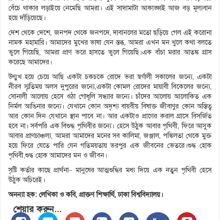
বেঁচে থাকার লড়াইয়ে নেমেছি আমরা। এই সাদামাটা আকাঙ্ক্ষাই আজ বড় মূল্যবান
হয়ে দাঁড়িয়েছে।
দেশ থেকে দেশে, জনপদ থেকে জনপদে, দাবানলের মতো ছড়িয়ে গেল এই করোনা
নামক মহামারি। আমাদের মুখের ভাষা যেন স্তব্ধ, আমরা এখন মন খুলে কথা বলতে
ভুলে গিয়েছি, আমরা প্রাণ ভরে হাসতে ভুলে গিয়েছি।এক বাঁচা মরার আতঙ্ক গ্রাস
করেছে আমাদের।
উন্মুখ হয়ে চেয়ে আছি একটা চকচকে রোদে ভরা স্বর্ণালী সকালের জন্যে, একটা
নীরব স্মৃতিময় অলস দুপুরের জন্যে,একটা কোমল রোদের মায়াবী বিকেলের জন্যে,
সোনালী আলোয় হেসে ওঠা গোধূলি সন্ধ্যার জন্যে। চাঁদের আলোয় আলোকিত এক
নির্মল আঙিনার জন্যে। যেখানে কোন অদৃশ্য বায়বীয় বিষাক্ত জীবাণুর কোন অস্তিত্ব
আর কোন দিন যেখানে স্থান পাবে না। আর একটাও প্রাণের করাল গ্রাসে বিসর্জিত
হবে না। সর্বপরি এক বিশুদ্ধ পৃথিবীর জন্যে। হেসে উঠুক আবার পৃথিবী, ফিরে আসুক
আবার প্রাণচাঞ্চল্য, আমরা আমাদের মনের সব কালিমা, জঞ্জাল, পঙ্কিলতা থেকে মুক্ত
হয়ে ফিরে যেতে পারি যেন গতিময়তায় ভরপুর এক জীবনের ভেতরে।শুদ্ধ হোক
পৃথিবী,শুদ্ধ হোক আমাদের মন ও জীবন।
সৃষ্টি কর্তার কাছে প্রার্থনা– মানুষের আত্মশুদ্ধির মধ্য দিয়ে এক নতুন পৃথিবী হেসে
উঠুক অচিরেই।
অনন্যা হক: লেখিকা ও কবি
,
প্রাক্তণ শিক্ষার্থি,
ঢাকা বিশ্ববিদ্যাল
য়।
শেয়ার করুন...