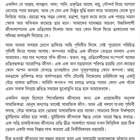
একদিন যে আশ্রয়, বাসস্থান, খাদ্য, পানি, প্রকৃতির আলো, বায়ু, সৌন্দর্য দিয়ে আগলে
রেখেছে পরম মমতায়, আজ সে যেন এক নিষ্ঠুর মূর্তি ধারণ করে আমাদের থেকে মুখ
ফিরিয়ে আছে। হয়তো শত সহস্র বেদনা, হতাশা, যন্ত্রণা জমে জমে এক পাহাড় সমান
ক্ষোভ আর অভিমান জমেছে তার মনে। আমাদের যথেচ্ছার আচরণ, উচ্চভিলাশী
জীবনযাপনের এক প্রতিশোধ লিপ্সায় আজ আর কোন দিকে ফিরে তাকানোর সব
সদিচ্ছা জলাঞ্জলি দিয়েছে সে।
আজ আমরা অসহায় চোখে তাকিয়ে আছি পৃথিবীর দিকে, সেই পুরোনো পরিচিত
পৃথিবী ফিরে পাবার আশায়। কল্পনার অতীত এক জীবনে ভেতরে বসবাস এখন
আমাদের। যার যার সংসারে বন্দি জীবন। স্বজন, বন্ধু, প্রতিবেশীদের সংস্পর্শে আসার
প্রতিবন্ধকতা আরোপিত জীবন। এক এক জন যন্ত্রমানবে পরিণত হয়েছি যেন।কাছের
কোন আপন জনকে দেখতে চাওয়াটাও যেন সুদূরপরাহত কোন কল্পনা। মায়া,
মমতাকে কুক্ষিগত করে স্বার্থপরতার গন্ডি টেনেছি নিজেদের চারিদিকে শুধু একটু
বেঁচে থাকার তাগিদে। ভাবিনি কখনও পথ চলতে চলতে পথের কোন এক বাঁকে
এমন অবাক বিস্ময়ে স্তম্ভিত সময়ের মুখোমুখি হতে হবে আমাদেরকে।
একদিন মানুষ হিসেবে শিখেছিলাম জীবনের জন্য এক প্রয়োজনীয় অনুসঙ্গ
সামাজিকতা ।মানুষ জন্মগত ভাবেই সামাজিক জীব। আজ এই বদলে যাওয়া পৃথিবী
বলছে, বেঁচে থাকতে হলে তোমরা অসামাজিক হয়ে থাকো। সামনের দিকে উর্ধ্বশ্বাসে
ছুটছিলাম মরিয়া হয়ে সবাই। ছুটছিলাম জীবনকে উন্নত থেকে আরো উন্নত করতে।
এক অতি চাকচিক্যময় জীবনের প্রতি তীব্র আকর্ষণে আমরা যখন দিগ্বিদিক হারা ঠিক
তেমন একটা সময় বিস্তার লাভ করলো এই বিভীষিকাময় মহামারি।
ঠিক তখনই জীবনের সব বাহুল্য বাহানা ভুলে এক সাদামাটা আকাঙ্ক্ষাকে আঁকড়ে ধরে