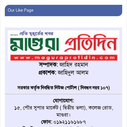
খুব শিঘ্রই কর্মস্থলে ফিরবেন
Our Like Page
মাগুরার ডিসি
মহম্মদপুর থানার ওসিকে ক্লোজ
বাবার হাতে বিক্রি টুকটুকি পুলিশের
সহযোগিতায় ফিরলো মায়ের
সম্পাদক:
জাহিদ রহমান
কোলে
প্রকাশক:
জাহিদুল আলম
শ্রীপুরে শ্লীলতাহানির অভিযোগে
বিক্ষোভ-সিসি ক্যামেরা ফুটেজ
সরকার কর্তৃক নিবন্ধিত নিউজ পোর্টাল ( নিবন্ধন নম্বর ১০৭)
যাচাইয়ের দাবি অভিযুক্ত শিক্ষকের
যোগাযোগ:
১৫, পৌর সুপার মার্কেট ( দ্বিতীয় তলা), কলেজ রোড,
মাগুরার কথিত মাদক সম্রাট
মাগুরা।
আমিরুল গ্রেফতার
ফোন:
০১৯২১১৬১৬৮৭