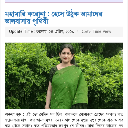
মহামারি করোনা : হেসে উঠুক আমাদের
ভালবাসার পৃথিবী
Update Time : শুক্রবার, ২৪ এপ্রিল, ২০২০
১০৫৮ Time View
অনন্যা হক :
এই তো সেদিন সব ছিল। ঝকঝকে সোনাঝরা রোদের সকাল। কত
স্বপ্নময়তায় মাখা, কত আনন্দমুখর দিন। সকাল থেকে দুপুর, দুপুর থেকে রাত, আবার
রাত থেকে সকাল। কত গতিময়তায় ভরপুর সে জীবন। সারা দিনের কাজের পর