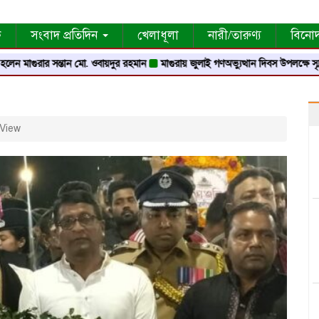
ক
সংবাদ প্রতিদিন
খেলাধূলা
নারী/তারুণ্য
বিনো
াগুরার সন্তান মো. ওবায়দুর রহমান
মাগুরায় জুলাই গণঅভ্যুত্থান দিবস উপলক্ষে স্মৃতি স্তম্ভে 
View