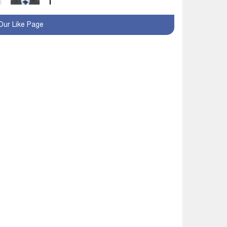
মহম্মদপুর থানার ওসিকে
Our Like Page
ক্লোজ
বাবার হাতে বিক্রি টুকটুকি
পুলিশের সহযোগিতায়
ফিরলো মায়ের কোলে
শ্রীপুরে শ্লীলতাহানির
অভিযোগে বিক্ষোভ-সিসি
ক্যামেরা ফুটেজ যাচাইয়ের
দাবি অভিযুক্ত শিক্ষকের
মাগুরার কথিত মাদক সম্রাট
আমিরুল গ্রেফতার
মাগুরায় আর্জেন্টিনা ফুটবল
ভক্তদের বর্ণাঢ্য শোভাযাত্রা