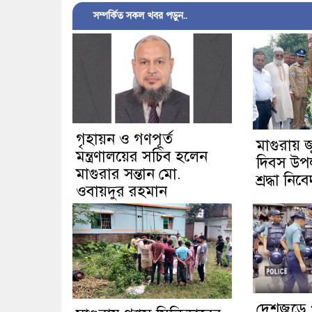
সম্পর্কিত সকল খবর পড়ুন..
গৃহায়ন ও গণপূর্ত
মাগুরায় 
মন্ত্রণালয়ের সচিব হলেন
দিবস উপলক্
মাগুরার সন্তান মো.
শ্রদ্ধা নিব
ওবায়দুর রহমান
দেশজুড়ে 