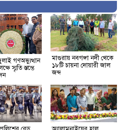
মাগুরায় নবগঙ্গা নদী থেকে
জুলাই গণঅভ্যুত্থান
১৮টি চায়না দোয়ারী জাল
ষে স্মৃতি স্তম্ভে
জব্দ
েদন
পুলিশের রেড
অ্যালামনাইয়ের হাল