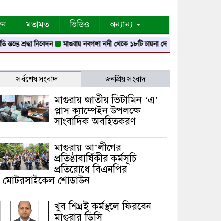
দন
মতামত
ভিডিও
অন্যান্য
শ্রদ্ধা নিবেদন
মাগুরায় নবগঙ্গা নদী থেকে ১৮টি চায়না দোয়ারী জাল জব্দ
মাগুরায় গ্যা
সর্বশেষ সংবাদ
জনপ্রিয় সংবাদ
মাগুরায় জাতীয় ভিটামিন ‘এ’
প্লাস ক্যাম্পেইন উপলক্ষে
সাংবাদিক অবহিতকরণ
মাগুরায় আ’লীগের
প্রতিষ্ঠাবার্ষিকীর কর্মসূচি
প্রতিরোধে বিএনপির
মোটরসাইকেল শোডাউন
খুব শিঘ্রই কর্মস্থলে ফিরবেন
মাগুরার ডিসি