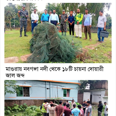
মাগুরায় নবগঙ্গা নদী থেকে ১৮টি চায়না দোয়ারী
জাল জব্দ