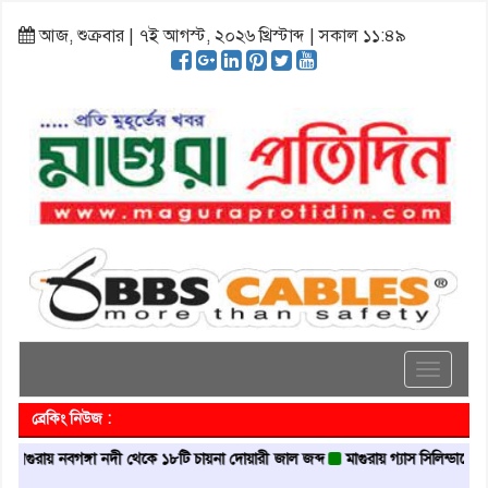
আজ, শুক্রবার | ৭ই আগস্ট, ২০২৬ খ্রিস্টাব্দ | সকাল ১১:৪৯
Toggle
navigati
ব্রেকিং নিউজ :
য় নবগঙ্গা নদী থেকে ১৮টি চায়না দোয়ারী জাল জব্দ
মাগুরায় গ্যাস সিলিন্ডারের আগুনে এক ব্