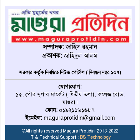
মহম্মদপুর থানার ওসিকে ক্লোজ
বাবার হাতে বিক্রি টুকটুকি পুলিশের
সহযোগিতায় ফিরলো মায়ের
সম্পাদক:
জাহিদ রহমান
কোলে
প্রকাশক:
জাহিদুল আলম
শ্রীপুরে শ্লীলতাহানির অভিযোগে
বিক্ষোভ-সিসি ক্যামেরা ফুটেজ
সরকার কর্তৃক নিবন্ধিত নিউজ পোর্টাল ( নিবন্ধন নম্বর ১০৭)
যাচাইয়ের দাবি অভিযুক্ত শিক্ষকের
যোগাযোগ:
১৫, পৌর সুপার মার্কেট ( দ্বিতীয় তলা), কলেজ রোড,
মাগুরার কথিত মাদক সম্রাট
মাগুরা।
আমিরুল গ্রেফতার
ফোন:
০১৯২১১৬১৬৮৭
ইমেইল:
maguraprotidin@gmail.com
মাগুরায় আর্জেন্টিনা ফুটবল
ভক্তদের বর্ণাঢ্য শোভাযাত্রা
©All rights reserved Magura Protidin. 2018-2022
IT & Technical Support :
BS Technology