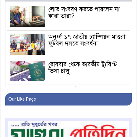
লোভ সংবরণ করতে পারলেন না
কারা তারা?
অনূর্ধ্ব-১৭ জাতীয় চ্যাম্পিয়ন মাগুরা
ফুটবল দলকে সংবর্ধনা
রোববার থেকে ভারতীয় ট্যুরিস্ট
ভিসা চালু
মাগুরায় জাতীয় ভিটামিন ‘এ’ প্লাস
ক্যাম্পেইন উপলক্ষে সাংবাদিক
Our Like Page
অবহিতকরণ
মাগুরায় আ’লীগের প্রতিষ্ঠাবার্ষিকীর
কর্মসূচি প্রতিরোধে বিএনপির
মোটরসাইকেল শোডাউন