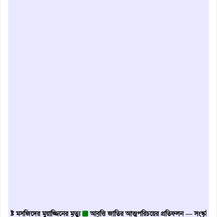
মসজিদের মুয়াজ্জিনের মৃত্যু
আবৃত্তি জাতির আত্মপরিচয়ের প্রতিফলন — সংস্কৃতি মন্ত্রী
গৃ