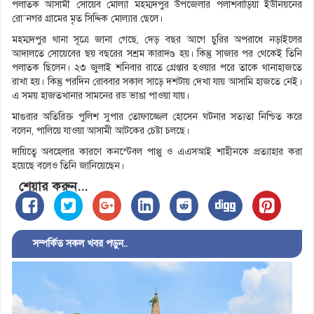
পলাতক আসামী সোয়েব মোল্যা মহম্মদপুর উপজেলার পলাশবাড়িয়া ইউনিয়নের
রো’নগর গ্রামের মৃত সিদ্দিক মোল্যার ছেলে।
মহম্মদপুর থানা সূত্রে জানা গেছে, দেড় বছর আগে চুরির অপরাধে নড়াইলের
আদালতে সোয়েবের ছয় বছরের সশ্রম কারাদণ্ড হয়। কিন্তু সাজার পর থেকেই তিনি
পলাতক ছিলেন। ২৩ জুলাই শনিবার রাতে গ্রেপ্তার হওয়ার পরে তাকে থানাহাজতে
রাখা হয়। কিন্তু পরদিন রোববার সকাল সাড়ে দশটায় দেখা যায় আসামি হাজতে নেই।
এ সময় হাজতখানার সামনের রড ভাঙা পাওয়া যায়।
মাগুরার অতিরিক্ত পুলিশ সুপার তোফাজ্জেল হোসেন ঘটনার সত্যতা নিশ্চিত করে
বলেন, পালিয়ে যাওয়া আসামী আটকের চেষ্টা চলছে।
দায়িত্বে অবহেলার কারণে কনস্টেবল পাপ্পু ও এএসআই শাহীনকে প্রত্যাহার করা
হয়েছে বলেও তিনি জানিয়েছেন।
শেয়ার করুন...
সম্পর্কিত সকল খবর পড়ুন..