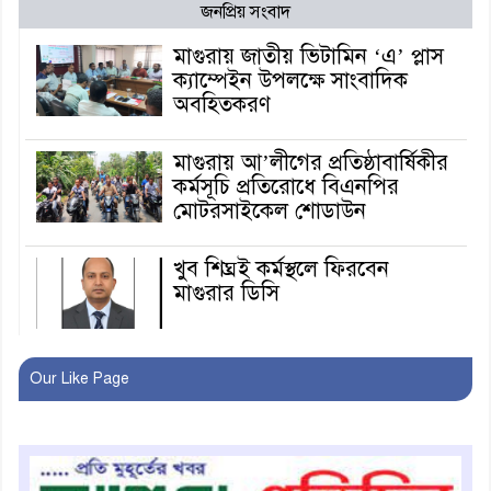
জনপ্রিয় সংবাদ
মাগুরায় জাতীয় ভিটামিন ‘এ’ প্লাস
ক্যাম্পেইন উপলক্ষে সাংবাদিক
অবহিতকরণ
মাগুরায় আ’লীগের প্রতিষ্ঠাবার্ষিকীর
কর্মসূচি প্রতিরোধে বিএনপির
মোটরসাইকেল শোডাউন
খুব শিঘ্রই কর্মস্থলে ফিরবেন
মাগুরার ডিসি
মহম্মদপুর থানার ওসিকে ক্লোজ
Our Like Page
বাবার হাতে বিক্রি টুকটুকি পুলিশের
সহযোগিতায় ফিরলো মায়ের