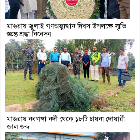
মাগুরায় জুলাই গণঅভ্যুত্থান দিবস উপলক্ষে স্মৃতি
স্তম্ভে শ্রদ্ধা নিবেদন
মাগুরায় নবগঙ্গা নদী থেকে ১৮টি চায়না দোয়ারী
জাল জব্দ