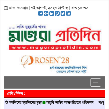
আজ, শুক্রবার | ৭ই আগস্ট, ২০২৬ খ্রিস্টাব্দ | রাত ১০:৩৩
Toggle
navigati
ব্রেকিং নিউজ :
ে মসজিদের মুয়াজ্জিনের মৃত্যু
আবৃত্তি জাতির আত্মপরিচয়ের প্রতিফলন — সংস্কৃতি মন্ত্রী