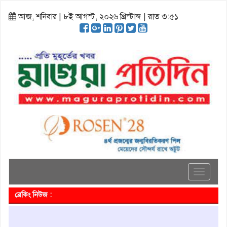
আজ, শনিবার | ৮ই আগস্ট, ২০২৬ খ্রিস্টাব্দ | রাত ৩:৫১
Toggle
navigati
ব্রেকিং নিউজ :