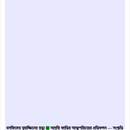
সজিদের মুয়াজ্জিনের মৃত্যু
আবৃত্তি জাতির আত্মপরিচয়ের প্রতিফলন — সংস্কৃতি মন্ত্রী
গৃহা