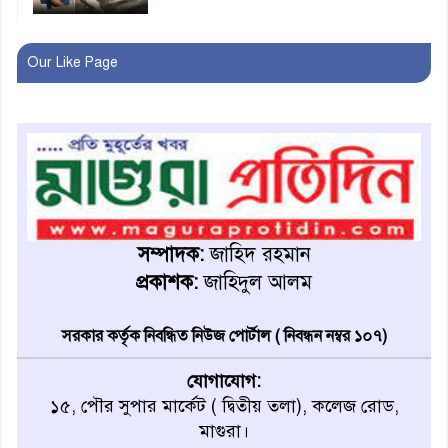
অনূর্ধ্ব-১৭ জাতীয় চ্যাম্পিয়ন মাগুরা
Our Like Page
ফুটবল দলকে সংবর্ধনা
রোববার থেকে ভারতীয় ট্যুরিস্ট
ভিসা চালু
মাগুরায় জাতীয় ভিটামিন ‘এ’ প্লাস
ক্যাম্পেইন উপলক্ষে সাংবাদিক
সম্পাদক:
জাহিদ রহমান
অবহিতকরণ
প্রকাশক:
জাহিদুল আলম
মাগুরায় আ’লীগের প্রতিষ্ঠাবার্ষিকীর
সরকার কর্তৃক নিবন্ধিত নিউজ পোর্টাল ( নিবন্ধন নম্বর ১০৭)
কর্মসূচি প্রতিরোধে বিএনপির
মোটরসাইকেল শোডাউন
যোগাযোগ:
১৫, পৌর সুপার মার্কেট ( দ্বিতীয় তলা), কলেজ রোড,
খুব শিঘ্রই কর্মস্থলে ফিরবেন
মাগুরা।
মাগুরার ডিসি