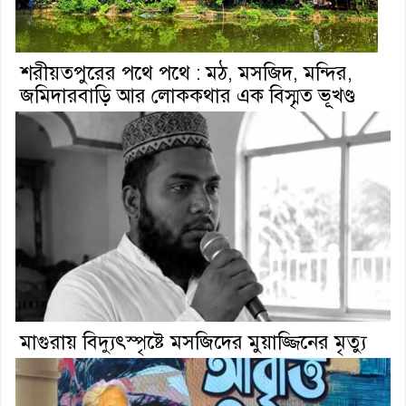
শরীয়তপুরের পথে পথে : মঠ, মসজিদ, মন্দির,
জমিদারবাড়ি আর লোককথার এক বিস্মৃত ভূখণ্ড
মাগুরায় বিদ্যুৎস্পৃষ্টে মসজিদের মুয়াজ্জিনের মৃত্যু