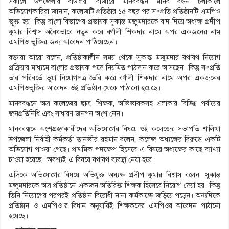
সকালে উপজেলার বাউলিয়া বাজারে মানববন্ধন মানব বন্ধন চলাকালে
অভিযোগকারিরা জানান, কলেজটি প্রতিষ্ঠার ১৫ বছর পর স¤প্রতি প্রতিষ্ঠানটি এমপিও
ভূক্ত হয়। কিন্তু বাংলা বিভাগের প্রভাষক সুকান্ত মজুমদারকে বাদ দিয়ে অধ্যক্ষ প্রদীপ
কুমার বিশ্বাস অবৈধভাবে নতুন করে বর্ণালী শিকদার নামে অপর একজনের নাম
এমপিও ভুক্তির জন্য আবেদন পাঠিয়েছেন।
বক্তারা আরো বলেন, প্রতিষ্ঠাকালীন সময় থেকে সুকান্ত মজুমদার যথাযথ নিয়োগ
প্রক্রিয়ার মাধ্যমে বাংলার প্রভাষক পদে নিয়মিত পাঠদান করে আসছেন। কিন্তু স¤প্রতি
তার পরিবর্তে ভূয়া নিয়োগপত্র তৈরি করে বর্ণালী শিকদার নামে অপর একজনের
এমপিওভূক্তির আবেদন ওই প্রতিষ্ঠান থেকে পাঠানো হয়েছে।
মানববন্ধনে অত্র কলেজের ছাত্র, শিক্ষক, অভিভাবকসহ এলাকার বিভিন্ন পর্যায়ের
জনপ্রতিনিধি এবং সাধারণ জনগন অংশ নেন।
মানববন্ধনে অংশগ্রহণকারীদের অভিযোগের বিষয়ে ওই কলেজের সভাপতি শালিখা
উপজেলা নির্বাহী কর্মকর্তা তানভীর রহমান বলেন, কলেজ অধ্যক্ষের বিরুদ্ধে একটি
অভিযোগ পাওয়া গেছে। প্রাথমিক পদক্ষেপ হিসেবে এ বিষয়ে অধ্যক্ষের কাছে ব্যাখ্যা
চাওয়া হয়েছে। অবশ্যই এ বিষয়ে যথাযথ ব্যবস্থা নেয়া হবে।
এদিকে অভিযোগের বিষয়ে অভিযুক্ত অধ্যক্ষ প্রদীপ কুমার বিশ্বাস বলেন, সুকান্ত
মজুমদারকে অত্র প্রতিষ্ঠানে একজন অতিরিক্ত শিক্ষক হিসেবে নিয়োগ দেয়া হয়। কিন্তু
তিনি নিয়োগের পরপরই প্রতিষ্ঠান বিরোধী নানা কর্মকান্ডে জড়িয়ে পড়েন। অন্যদিকে
প্রতিষ্ঠান ও এমপিও’র বিধান অনুযায়িই শিক্ষকদের এমপিওর আবেদন পাঠানো
হয়েছে।