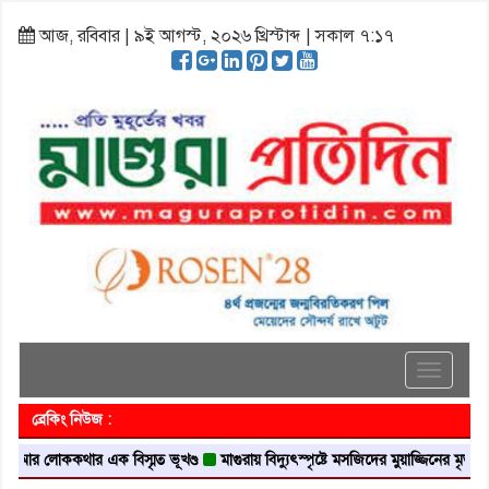
আজ, রবিবার | ৯ই আগস্ট, ২০২৬ খ্রিস্টাব্দ | সকাল ৭:১৭
Toggle
navigati
ব্রেকিং নিউজ :
লোককথার এক বিস্মৃত ভূখণ্ড
মাগুরায় বিদ্যুৎস্পৃষ্টে মসজিদের মুয়াজ্জিনের মৃত্যু
আবৃত্ত