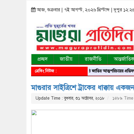
আজ, শুক্রবার | ৭ই আগস্ট, ২০২৬ খ্রিস্টাব্দ | দুপুর ১২:২
প্রচ্ছদ
জাতীয়
রাজনীতি
আন্তর্জাতি
ব্রেকিং নিউজ :
আবৃত্তি জাতির আত্মপরিচয়ের প্রতিফলন — সংস্কৃ
মাগুরার সাইত্রিশে ট্রাকের ধাক্কায় এক
Update Time : বুধবার, ৩১ অক্টোবর, ২০১৮
১৪৮৯ Time