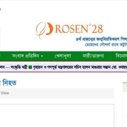
৪
ক
সংবাদ প্রতিদিন
খেলাধূলা
নারী/তারুণ্য
বিনো
তি মন্ত্রী
গৃহায়ন ও গণপূর্ত মন্ত্রণালয়ের সচিব হলেন মাগুরার সন্তান মো. ওবায়দুর রহমান
জন নিহত
 View