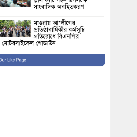
প্লাস ক্যাম্পেইন উপলক্ষে
সাংবাদিক অবহিতকরণ
মাগুরায় আ’লীগের
প্রতিষ্ঠাবার্ষিকীর কর্মসূচি
প্রতিরোধে বিএনপির
মোটরসাইকেল শোডাউন
খুব শিঘ্রই কর্মস্থলে ফিরবেন
Our Like Page
মাগুরার ডিসি
মহম্মদপুর থানার ওসিকে
ক্লোজ
বাবার হাতে বিক্রি টুকটুকি
পুলিশের সহযোগিতায়
ফিরলো মায়ের কোলে
শ্রীপুরে শ্লীলতাহানির