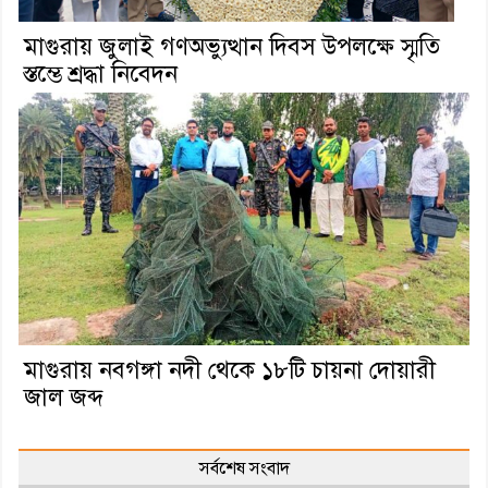
মাগুরায় জুলাই গণঅভ্যুত্থান দিবস উপলক্ষে স্মৃতি
স্তম্ভে শ্রদ্ধা নিবেদন
মাগুরায় নবগঙ্গা নদী থেকে ১৮টি চায়না দোয়ারী
জাল জব্দ
সর্বশেষ সংবাদ