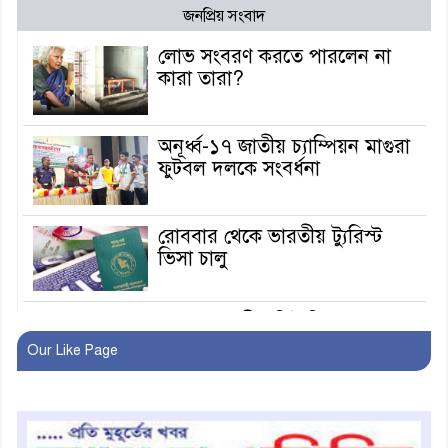
জনপ্রিয় সংবাদ
লোভ সংবরণ করতে পারলেন না
কারা তারা?
অনূর্ধ্ব-১৭ জাতীয় চ্যাম্পিয়ন মাগুরা
ফুটবল দলকে সংবর্ধনা
রোববার থেকে ভারতীয় ট্যুরিস্ট
ভিসা চালু
মাগুরায় জাতীয় ভিটামিন ‘এ’ প্লাস
ক্যাম্পেইন উপলক্ষে সাংবাদিক
Our Like Page
অবহিতকরণ
মাগুরায় আ’লীগের প্রতিষ্ঠাবার্ষিকীর
কর্মসূচি প্রতিরোধে বিএনপির