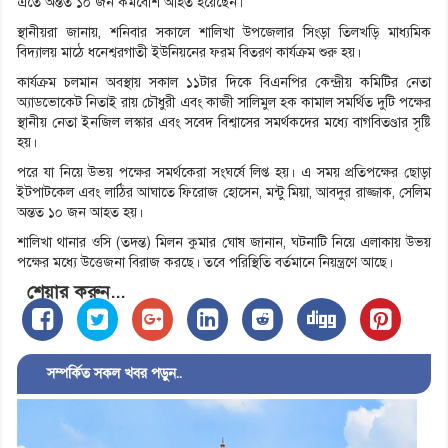
এতে অন্তত ১০ জন কমবেশি আহত হয়েছেন।
স্থানীয়রা জানায়, শনিবার সকালে শালিখা উপজেলার সিংড়া তিলখড়ি মাধ্যমিক
বিদ্যালয় মাঠে ধনেশ্বরগাতী ইউনিয়নের ফরম বিতরণ কার্যক্রম শুরু হয়।
কার্যক্রম চলমান অবস্থায় সকাল ১১টার দিকে বিএনপির কেন্দ্রীয় কমিটির নেতা
অ্যাডভোকেট নিতাই রায় চৌধুরী এবং কাজী সালিমুল হক কামাল সমর্থিত দুটি পক্ষের
স্থানীয় নেতা ইনজিল লস্কার এবং সবেদ বিশ্বাসের সমর্থকদের মধ্যে বাগবিতণ্ডার সৃষ্টি
হয়।
পরে যা নিয়ে উভয় পক্ষের সমর্থকেরা সংঘর্ষে লিপ্ত হয়। এ সময় প্রতিপক্ষের ছোড়া
ইটপাটকেল এবং লাঠির আঘাতে ফিরোজ হোসেন, মন্টু মিয়া, আবদুর রাজ্জাক, সেলিম
অন্তত ১০ জন আহত হয়।
শালিখা থানার ওসি (তদন্ত) মিলন কুমার ঘোষ জানান, ঘটনাটি নিয়ে এলাকায় উভয়
পক্ষের মধ্যে উত্তেজনা বিরাজ করছে। তবে পরিস্থিতি বর্তমানে নিয়ন্ত্রণে আছে।
শেয়ার করুন...
সম্পর্কিত সকল খবর পড়ুন..