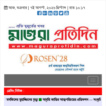
আজ, শুক্রবার | ৭ই আগস্ট, ২০২৬ খ্রিস্টাব্দ | রাত ১০:১৭
Toggle
navigati
ব্রেকিং নিউজ :
মসজিদের মুয়াজ্জিনের মৃত্যু
আবৃত্তি জাতির আত্মপরিচয়ের প্রতিফলন — সংস্কৃতি মন্ত্রী
গৃ