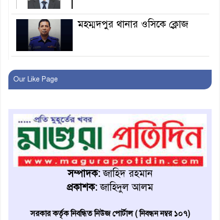
মহম্মদপুর থানার ওসিকে ক্লোজ
বাবার হাতে বিক্রি টুকটুকি পুলিশের
সহযোগিতায় ফিরলো মায়ের
Our Like Page
কোলে
শ্রীপুরে শ্লীলতাহানির অভিযোগে
বিক্ষোভ-সিসি ক্যামেরা ফুটেজ
যাচাইয়ের দাবি অভিযুক্ত শিক্ষকের
মাগুরার কথিত মাদক সম্রাট
আমিরুল গ্রেফতার
সম্পাদক:
জাহিদ রহমান
প্রকাশক:
জাহিদুল আলম
মাগুরায় আর্জেন্টিনা ফুটবল
ভক্তদের বর্ণাঢ্য শোভাযাত্রা
সরকার কর্তৃক নিবন্ধিত নিউজ পোর্টাল ( নিবন্ধন নম্বর ১০৭)