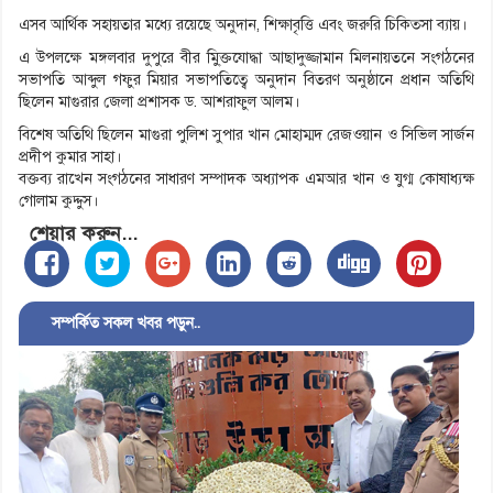
এসব আর্থিক সহায়তার মধ্যে রয়েছে অনুদান, শিক্ষাবৃত্তি এবং জরুরি চিকিত্সা ব্যায়।
এ উপলক্ষে মঙ্গলবার দুপুরে বীর মু্িক্তযোদ্ধা আছাদুজ্জামান মিলনায়তনে সংগঠনের
সভাপতি আব্দুল গফুর মিয়ার সভাপতিত্বে অনুদান বিতরণ অনুষ্ঠানে প্রধান অতিথি
ছিলেন মাগুরার জেলা প্রশাসক ড. আশরাফুল আলম।
বিশেষ অতিথি ছিলেন মাগুরা পুলিশ সুপার খান মোহাম্মদ রেজওয়ান ও সিভিল সার্জন
প্রদীপ কুমার সাহা।
বক্তব্য রাখেন সংগঠনের সাধারণ সম্পাদক অধ্যাপক এমআর খান ও যুগ্ম কোষাধ্যক্ষ
গোলাম কুদ্দুস।
শেয়ার করুন...
সম্পর্কিত সকল খবর পড়ুন..