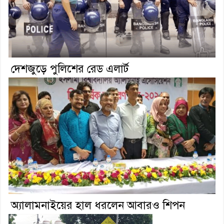
দেশজুড়ে পুলিশের রেড এলার্ট
অ্যালামনাইয়ের হাল ধরলেন আবারও শিপন