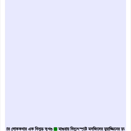
লোককথার এক বিস্মৃত ভূখণ্ড
মাগুরায় বিদ্যুৎস্পৃষ্টে মসজিদের মুয়াজ্জিনের মৃত্যু
আবৃত্ত