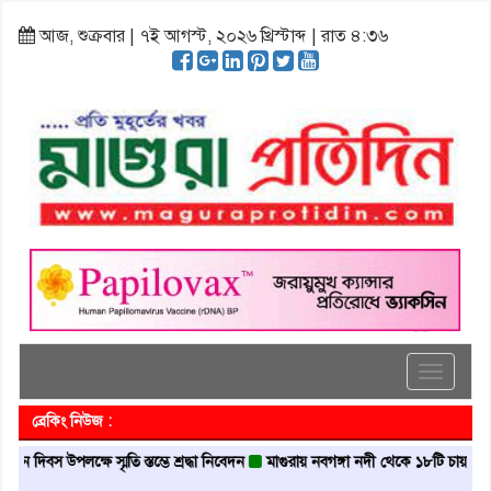
আজ, শুক্রবার | ৭ই আগস্ট, ২০২৬ খ্রিস্টাব্দ | রাত ৪:৩৬
Toggle
navigati
ব্রেকিং নিউজ :
িবস উপলক্ষে স্মৃতি স্তম্ভে শ্রদ্ধা নিবেদন
মাগুরায় নবগঙ্গা নদী থেকে ১৮টি চায়না দোয়ার