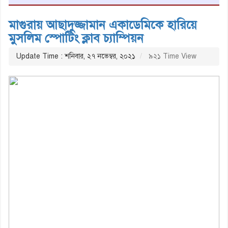
মাগুরায় আছাদুজ্জামান একাডেমিকে হারিয়ে
মুসলিম স্পোটিং ক্লাব চ্যাম্পিয়ন
Update Time : শনিবার, ২৭ নভেম্বর, ২০২১
৯২১ Time View