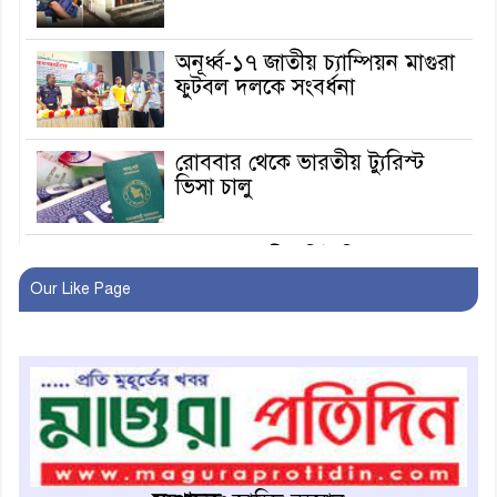
অনূর্ধ্ব-১৭ জাতীয় চ্যাম্পিয়ন মাগুরা
ফুটবল দলকে সংবর্ধনা
রোববার থেকে ভারতীয় ট্যুরিস্ট
ভিসা চালু
মাগুরায় জাতীয় ভিটামিন ‘এ’ প্লাস
ক্যাম্পেইন উপলক্ষে সাংবাদিক
Our Like Page
অবহিতকরণ
মাগুরায় আ’লীগের প্রতিষ্ঠাবার্ষিকীর
কর্মসূচি প্রতিরোধে বিএনপির
মোটরসাইকেল শোডাউন
খুব শিঘ্রই কর্মস্থলে ফিরবেন