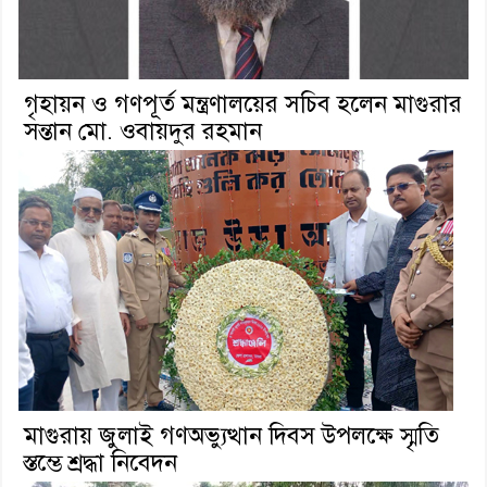
গৃহায়ন ও গণপূর্ত মন্ত্রণালয়ের সচিব হলেন মাগুরার
সন্তান মো. ওবায়দুর রহমান
মাগুরায় জুলাই গণঅভ্যুত্থান দিবস উপলক্ষে স্মৃতি
স্তম্ভে শ্রদ্ধা নিবেদন