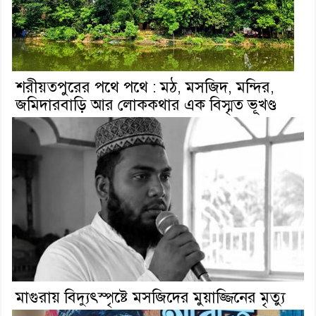
শরীয়তপুরের পথে পথে : মঠ, মসজিদ, মন্দির,
জমিদারবাড়ি আর লোককথার এক বিস্মৃত ভূখণ্ড
মাগুরায় বিদ্যুৎস্পৃষ্টে মসজিদের মুয়াজ্জিনের মৃত্যু