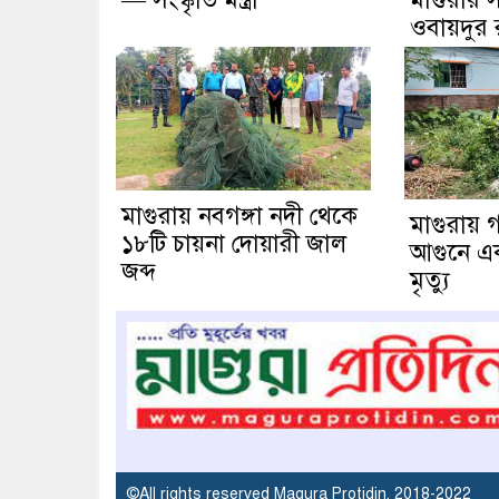
ওবায়দুর
মাগুরায় নবগঙ্গা নদী থেকে
মাগুরায় গ
১৮টি চায়না দোয়ারী জাল
আগুনে এক ব
জব্দ
মৃত্যু
©All rights reserved Magura Protidin. 2018-2022