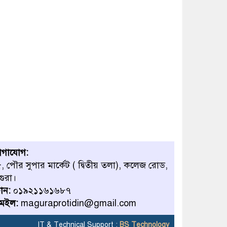
োগাযোগ:
, পৌর সুপার মার্কেট ( দ্বিতীয় তলা), কলেজ রোড,
গুরা।
োন:
০১৯২১১৬১৬৮৭
েইল:
maguraprotidin@gmail.com
IT & Technical Support :
BS Technology