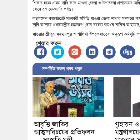
শিকার হচ্ছে এমন দাবি করে মাগুরা জেলা ও উপজেলা প্রশাসনের অধ
চলবে ২৭ ফেব্রুয়ারি পর্যন্ত।
বাংলাদেশ কালেক্টরেট সহকারী সমিতি মাগুরা জেলা শাখার সদস্যরা কর
দাবি আদায়ে প্রধানমন্ত্রীর হস্তক্ষেপ চেয়ে বক্তব্য রাখেন সাকির 
মাগুরার শ্রীপুর, মহম্মদপুর ও শালিখা উপজেলাতেও অনুরূপ কর্মসূচি 
শেয়ার করুন...
সম্পর্কিত সকল খবর পড়ুন..
আবৃত্তি জাতির
গৃহায়ন ও
আত্মপরিচয়ের প্রতিফলন
মন্ত্রণাল
— সংস্কৃতি মন্ত্রী
মাগুরার স