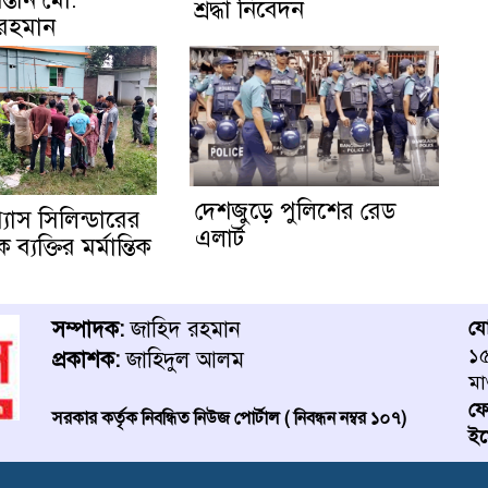
শ্রদ্ধা নিবেদন
 রহমান
দেশজুড়ে পুলিশের রেড
্যাস সিলিন্ডারের
এলার্ট
্যক্তির মর্মান্তিক
সম্পাদক:
জাহিদ রহমান
য
১৫
প্রকাশক:
জাহিদুল আলম
মা
ফ
সরকার কর্তৃক নিবন্ধিত নিউজ পোর্টাল ( নিবন্ধন নম্বর ১০৭)
ইম