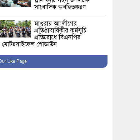
প্লাস ক্যাম্পেইন উপলক্ষে
সাংবাদিক অবহিতকরণ
মাগুরায় আ’লীগের
প্রতিষ্ঠাবার্ষিকীর কর্মসূচি
প্রতিরোধে বিএনপির
মোটরসাইকেল শোডাউন
খুব শিঘ্রই কর্মস্থলে ফিরবেন
Our Like Page
মাগুরার ডিসি
মহম্মদপুর থানার ওসিকে
ক্লোজ
বাবার হাতে বিক্রি টুকটুকি
পুলিশের সহযোগিতায়
ফিরলো মায়ের কোলে
শ্রীপুরে শ্লীলতাহানির