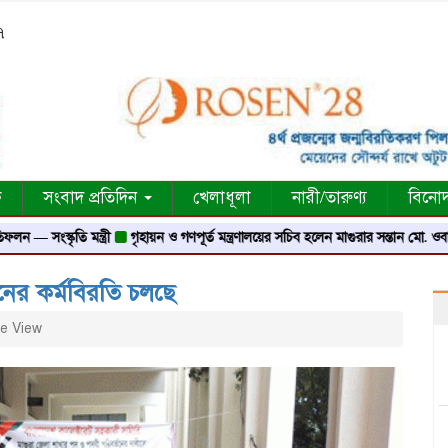
৭
ক
সংবাদ প্রতিদিন
খেলাধূলা
নারী/তারুণ্য
বিনো
স্কৃতি মন্ত্রী
গৃহায়ন ও গণপূর্ত মন্ত্রণালয়ের সচিব হলেন মাগুরার সন্তান মো. ওবায়দুর র
নের কর্মবিরতি চলছে
e View