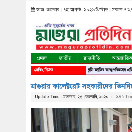
আজ, শুক্রবার | ৭ই আগস্ট, ২০২৬ খ্রিস্টাব্দ | সকাল ৭:২
প্রচ্ছদ
জাতীয়
রাজনীতি
আন্তর্জাতি
ব্রেকিং নিউজ :
আবৃত্তি জাতির আত্মপরিচয়ের প্রতিফলন — সং
মাগুরায় কালেক্টরেট সহকারীদের তিনদি
Update Time : মঙ্গলবার, ২৫ ফেব্রুয়ারি, ২০২০
৯৪৭ Tim