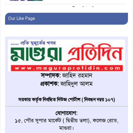
মাগুরায় জাতীয় ভিটামিন ‘এ’ প্লাস
ক্যাম্পেইন উপলক্ষে সাংবাদিক
Our Like Page
অবহিতকরণ
মাগুরায় আ’লীগের প্রতিষ্ঠাবার্ষিকীর
কর্মসূচি প্রতিরোধে বিএনপির
মোটরসাইকেল শোডাউন
খুব শিঘ্রই কর্মস্থলে ফিরবেন
মাগুরার ডিসি
সম্পাদক:
জাহিদ রহমান
প্রকাশক:
জাহিদুল আলম
মহম্মদপুর থানার ওসিকে ক্লোজ
সরকার কর্তৃক নিবন্ধিত নিউজ পোর্টাল ( নিবন্ধন নম্বর ১০৭)
যোগাযোগ:
বাবার হাতে বিক্রি টুকটুকি পুলিশের
১৫, পৌর সুপার মার্কেট ( দ্বিতীয় তলা), কলেজ রোড,
সহযোগিতায় ফিরলো মায়ের
মাগুরা।
কোলে