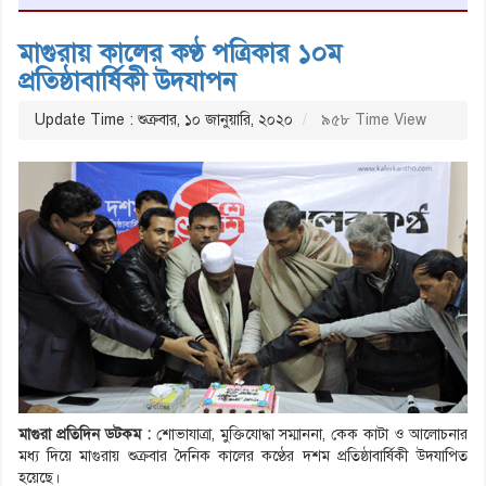
মাগুরায় কালের কণ্ঠ পত্রিকার ১০ম
প্রতিষ্ঠাবার্ষিকী উদযাপন
Update Time : শুক্রবার, ১০ জানুয়ারি, ২০২০
৯৫৮ Time View
মাগুরা প্রতিদিন ডটকম :
শোভাযাত্রা, মুক্তিযোদ্ধা সম্মাননা, কেক কাটা ও আলোচনার
মধ্য দিয়ে মাগুরায় শুক্রবার দৈনিক কালের কণ্ঠের দশম প্রতিষ্ঠাবার্ষিকী উদযাপিত
হয়েছে।