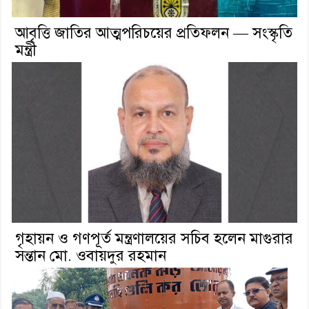
আবৃত্তি জাতির আত্মপরিচয়ের প্রতিফলন — সংস্কৃতি
মন্ত্রী
গৃহায়ন ও গণপূর্ত মন্ত্রণালয়ের সচিব হলেন মাগুরার
সন্তান মো. ওবায়দুর রহমান