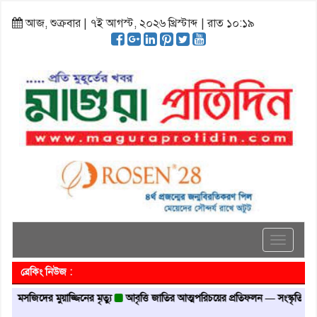
আজ, শুক্রবার | ৭ই আগস্ট, ২০২৬ খ্রিস্টাব্দ | রাত ১০:১৯
Toggle
navigati
ব্রেকিং নিউজ :
জিদের মুয়াজ্জিনের মৃত্যু
আবৃত্তি জাতির আত্মপরিচয়ের প্রতিফলন — সংস্কৃতি মন্ত্রী
গৃহা