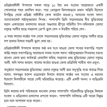
প্রতিষ্ঠাবার্ষিকী উপলক্ষে সকাল সাড়ে ১০ টায় শুভ সংঘের আয়োজনে একটি
শোভাযাত্রা শহর প্রদক্ষিণ করে। পরে প্রেসক্লাব মিলনায়তনে প্রধান অতিথি হিসেবে
উপস্থিত থেকে প্রতিষ্ঠা বার্ষিকীর কেক কাটেন মাগুরা-১ আসনের সংসদ সদস্য
অ্যাডভোকেট সাইফুজ্জামান শিখর। পাশাপাশি তিনি সম্মননাপ্রাপ্ত বীর মুক্তিযোদ্ধা
মহান একাত্তরের রনাঙ্গণের মাগুরা অঞ্চলের শ্রীপুর বাহিনীর উপ-অধিনায়ক মোল্যা
নবুয়ত আলীর হাতে সম্মাননা ক্রেস্ট তুলে দেন ও উত্তরীয় পরিয়ে দেন।
এ সময় কালের কণ্ঠের পক্ষ থেকে সম্মননাপ্রাপ্ত মুক্তিযোদ্ধা মোল্যা নবুয়ত আলীর হাতে
দশ হাজার টাকার সম্মানী তুলে দেয়া হয়।
প্রতিষ্ঠাবার্ষিকী উপলক্ষে কালের কণ্ঠ শুভ সংঘ মাগুরা জেলা শাখার সভাপতি পরেশ
কান্তি সাহার সভাপতিত্বে আলোচনা সভায় সংসদ সদস্য সাইফুজ্জামান শিখরসহ বক্তব্য
রাখেন জেলা তথ্য কর্মকর্তা রেজাউল করিম, সম্মাননা প্রাপ্ত মুক্তিযোদ্ধা মোল্যা নবুয়ত
আলী, কবি সাগর জামান, কালের কন্ঠের মাগুরা জেলা প্রতিনিধি শামীম খান প্রমুখ।
অনুষ্ঠানে সম্মননাপ্রাপ্ত মুক্তিযোদ্ধা মোল্যা নবুয়ত আলী তার অনুভূতি ব্যক্ত করতে গিয়ে
বলেন, বঙ্গবন্ধুর স্বদেশ প্রত্যাবর্তন দিবসে কালের কণ্ঠের শুভ সংঘের এ ধরনের
উদ্যোগ দিবসটিকে আরো বেশী মহিমান্বিত করেছে। এটি একটি অনন্য ও ব্যতিক্রমি
উদ্যোগ।
তিনি কালের কন্ঠ পরিবারকে ধন্যবাদ দেবার পাশাপাশি পত্রিকাটিতে মুক্তিযুদ্ধ বিষয়ক
সংবাদ ও প্রতিবেদন প্রকাশের প্রশংসা করেন। পাশাপাশি ভবিষতে এটি আরো বিস্তৃত
হবে বলে আশাবাদ ব্যক্ত করেন।