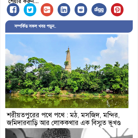
শেয়ার করুন...
সম্পর্কিত সকল খবর পড়ুন..
শরীয়তপুরের পথে পথে : মঠ, মসজিদ, মন্দির,
জমিদারবাড়ি আর লোককথার এক বিস্মৃত ভূখণ্ড