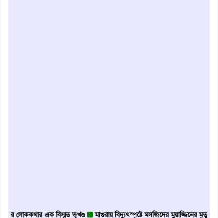
ককথার এক বিস্মৃত ভূখণ্ড
মাগুরায় বিদ্যুৎস্পৃষ্টে মসজিদের মুয়াজ্জিনের মৃত্যু
আবৃত্তি 