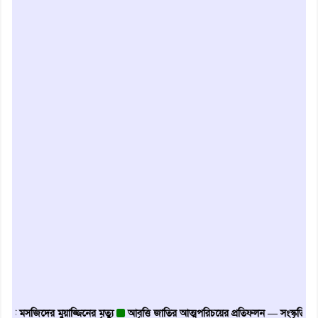
মসজিদের মুয়াজ্জিনের মৃত্যু
আবৃত্তি জাতির আত্মপরিচয়ের প্রতিফলন — সংস্কৃতি মন্ত্রী
গৃ