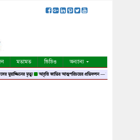
দন
মতামত
ভিডিও
অন্যান্য
জ্জিনের মৃত্যু
আবৃত্তি জাতির আত্মপরিচয়ের প্রতিফলন — সংস্কৃতি মন্ত্রী
গৃহায়ন ও গণপূ