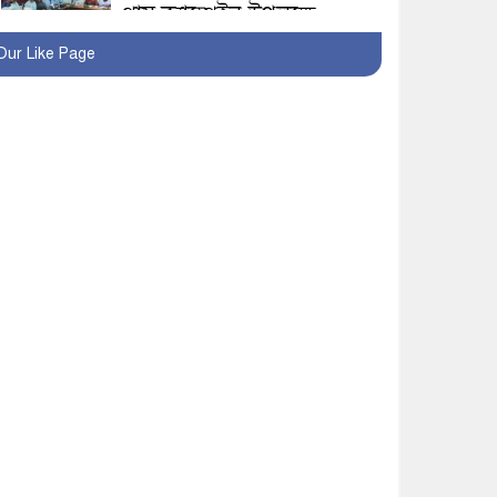
প্লাস ক্যাম্পেইন উপলক্ষে
সাংবাদিক অবহিতকরণ
Our Like Page
মাগুরায় আ’লীগের
প্রতিষ্ঠাবার্ষিকীর কর্মসূচি
প্রতিরোধে বিএনপির
মোটরসাইকেল শোডাউন
খুব শিঘ্রই কর্মস্থলে ফিরবেন
মাগুরার ডিসি
মহম্মদপুর থানার ওসিকে
ক্লোজ
বাবার হাতে বিক্রি টুকটুকি
পুলিশের সহযোগিতায়
ফিরলো মায়ের কোলে