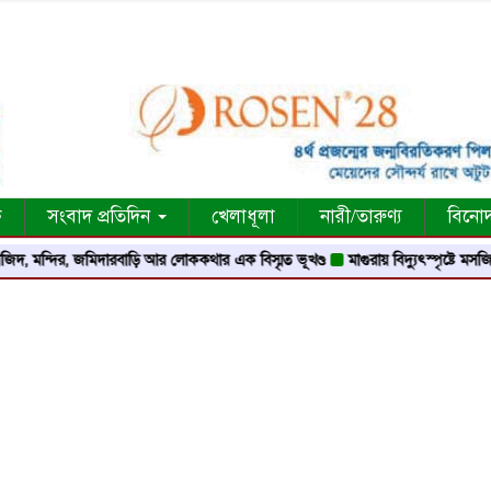
ক
সংবাদ প্রতিদিন
খেলাধূলা
নারী/তারুণ্য
বিনো
দির, জমিদারবাড়ি আর লোককথার এক বিস্মৃত ভূখণ্ড
মাগুরায় বিদ্যুৎস্পৃষ্টে মসজিদের মুয়া