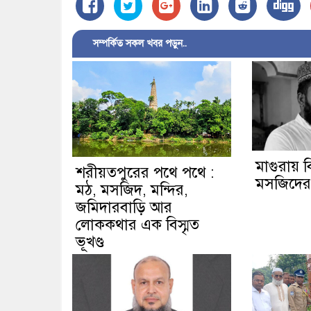
সম্পর্কিত সকল খবর পড়ুন..
মাগুরায় বি
শরীয়তপুরের পথে পথে :
মসজিদের ম
মঠ, মসজিদ, মন্দির,
জমিদারবাড়ি আর
লোককথার এক বিস্মৃত
ভূখণ্ড