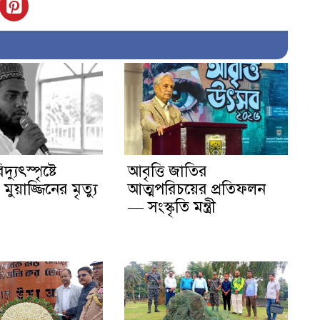
দ্যুৎস্পৃষ্টে
আবৃত্তি জাতির
ুয়াজ্জিনের মৃত্যু
আত্মপরিচয়ের প্রতিফলন
— সংস্কৃতি মন্ত্রী