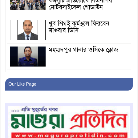
কর্মসূচি প্রতিরোধে বিএনপির
মোটরসাইকেল শোডাউন
খুব শিঘ্রই কর্মস্থলে ফিরবেন
মাগুরার ডিসি
মহম্মদপুর থানার ওসিকে ক্লোজ
বাবার হাতে বিক্রি টুকটুকি পুলিশের
সহযোগিতায় ফিরলো মায়ের
Our Like Page
কোলে
শ্রীপুরে শ্লীলতাহানির অভিযোগে
বিক্ষোভ-সিসি ক্যামেরা ফুটেজ
যাচাইয়ের দাবি অভিযুক্ত শিক্ষকের
মাগুরার কথিত মাদক সম্রাট