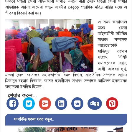
সকালে মাগুরা জেলা আইনজীবী সমিতি ভবনে নারী জোট মাগুরা জেলা শাখার
আহবায়ক এ্যাডঃ আমেনা খাতুন লাবণীর নেতৃত্বে শতাধিক দরিদ্র নারির মধ্যে এ
শীতবস্ত্র বিতরণ করা হয়।
এ সময় অন্যান্যের
মধ্যে জেলা
আইনজীবী সমিতির
সাধারণ সম্পাদক
অ্যাডভোকেট
সাজিদুর রহমান
সংগ্রাম, বিশিষ্ট
সমাজসেবক এ্যাড.
আলী আকবর দুখু,
মাগুরা জেলা জাসদের সহ-সভাপতি বিমল বিশ্বাস, সাংগঠনিক সম্পাদক এ্যাডঃ
মিজানুর রহমান ফিরোজ, জাসদ ছাত্রলীগের সাধারণ সম্পাদক আমিরুল ইসলামসহ
অন্যান্যরা উপস্থিত ছিলেন।
শেয়ার করুন...
সম্পর্কিত সকল খবর পড়ুন..