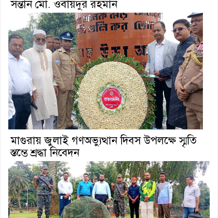
সন্তান মো. ওবায়দুর রহমান
মাগুরায় জুলাই গণঅভ্যুত্থান দিবস উপলক্ষে স্মৃতি
স্তম্ভে শ্রদ্ধা নিবেদন