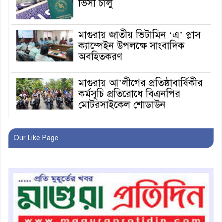
ভিসা চালু
মাগুরায় জাতীয় ভিটামিন ‘এ’ প্লাস
ক্যাম্পেইন উপলক্ষে সাংবাদিক
অবহিতকরণ
মাগুরায় আ’লীগের প্রতিষ্ঠাবার্ষিকীর
কর্মসূচি প্রতিরোধে বিএনপির
মোটরসাইকেল শোডাউন
খুব শিঘ্রই কর্মস্থলে ফিরবেন
Our Like Page
মাগুরার ডিসি
মহম্মদপুর থানার ওসিকে ক্লোজ
বাবার হাতে বিক্রি টুকটুকি পুলিশের