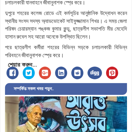
।
চলাচলকারী
যানবাহনে
জীবানুনাশক
স্প্রে
করে
দুপুরে
শহরের
কলেজ
রোডে
এই
কর্মসূচির
আনুষ্ঠানিক
উদ্বোধন
করেন
।
স্থানীয়
সংসদ
সদস্য
অ্যাডভোকেট
সাইফুজ্জামান
শিখর
এ
সময়
জেলা
,
পরিষদ
চেয়ারম্যান
পঙ্কজ
কুমার
কুন্ডু
ছাত্রলীগ
সভাপতি
মীর
মেহেদি
।
হাসান
রুবেল
সহ
আরো
অনেকে
উপস্থিত
ছিলেন
পরে
ছাত্রলীগ
কর্মীরা
শহরের
বিভিন্ন
সড়কে
চলাচলকারী
বিভিন্ন
।
পরিবহনে
জীবানুনাশক
স্প্রে
করে
শেয়ার করুন...
সম্পর্কিত সকল খবর পড়ুন..