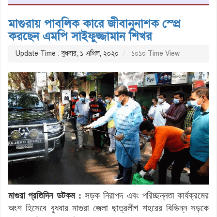
মাগুরায় পাবলিক কারে জীবানুনাশক স্প্রে
করছেন এমপি সাইফুজ্জামান শিখর
Update Time : বুধবার, ১ এপ্রিল, ২০২০
১০১০ Time View
মাগুরা
প্রতিদিন ডটকম :
সড়ক নিরাপদ এবং পরিচ্ছন্নতা
কার্যক্রমের
অংশ
হিসেবে
বুধবার
মাগুরা
জেলা
ছাত্রলীগ
শহরের
বিভিন্ন
সড়কে