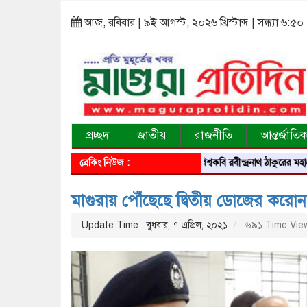
আজ, রবিবার | ৯ই আগস্ট, ২০২৬ খ্রিস্টাব্দ | সন্ধ্যা ৬:৫০
প্রচ্ছদ
জাতীয়
রাজনীতি
আন্তর্জাতি
ব্রেকিং নিউজ :
বিশ্বকবি রবীন্দ্রনাথ ঠাকুরের মহাপ্রয়ান দিবস
মাগুরায় পৌঁছেছে দ্বিতীয় ডোজের করোন
Update Time : বুধবার, ৭ এপ্রিল, ২০২১
৬৯১ Time Vie