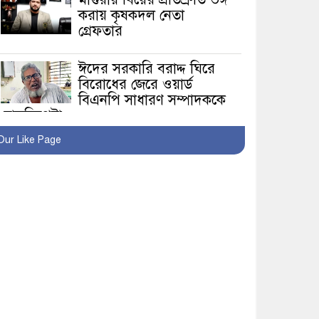
করায় কৃষকদল নেতা
গ্রেফতার
ঈদের সরকারি বরাদ্দ ঘিরে
বিরোধের জেরে ওয়ার্ড
বিএনপি সাধারণ সম্পাদককে
হাতুড়িপেটা
Our Like Page
লোভ সংবরণ করতে পারলেন
না কারা তারা?
অনূর্ধ্ব-১৭ জাতীয় চ্যাম্পিয়ন
মাগুরা ফুটবল দলকে সংবর্ধনা
রোববার থেকে ভারতীয়
ট্যুরিস্ট ভিসা চালু