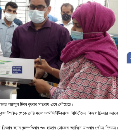
ার অ্যাম্পুল টিকা বুধবার মাগুরায় এসে পৌঁছেছে।
্তাবৃন্দ উপস্থিত থেকে বেক্সিমকো ফার্মাসিউটিক্যালস লিমিটেডের নিজস্ব ফ্রিজার ভ্যানে
র ফ্রিজার ভ্যান বৃহস্পতিবার ৩০ হাজার ডোজের ভ্যাক্সিন মাগুরায় পৌঁছে দিয়েছে।