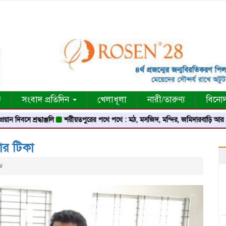
ক
সংবাদ প্রতিদিন
খেলাধূলা
নারী/তারুণ্য
বিনো
ে শ্রদ্ধাঞ্জলি
শরীয়তপুরের পথে পথে : মঠ, মসজিদ, মন্দির, জমিদারবাড়ি আর লোককথার
ার টিকা
w