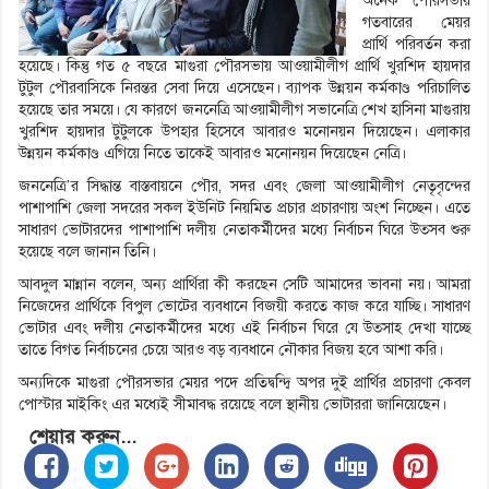
অনেক পৌরসভায়
গতবারের মেয়র
প্রার্থি পরিবর্তন করা
হয়েছে। কিন্তু গত ৫ বছরে মাগুরা পৌরসভায় আওয়ামীলীগ প্রার্থি খুরশিদ হায়দার
টুটুল পৌরবাসিকে নিরন্তর সেবা দিয়ে এসেছেন। ব্যাপক উন্নয়ন কর্মকাণ্ড পরিচালিত
হয়েছে তার সময়ে। যে কারণে জননেত্রি আওয়ামীলীগ সভানেত্রি শেখ হাসিনা মাগুরায়
খুরশিদ হায়দার টুটুলকে উপহার হিসেবে আবারও মনোনয়ন দিয়েছেন। এলাকার
উন্নয়ন কর্মকাণ্ড এগিয়ে নিতে তাকেই আবারও মনোনয়ন দিয়েছেন নেত্রি।
জননেত্রি’র সিদ্ধান্ত বাস্তবায়নে পৌর, সদর এবং জেলা আওয়ামীলীগ নেতৃবৃন্দের
পাশাপাশি জেলা সদরের সকল ইউনিট নিয়মিত প্রচার প্রচারণায় অংশ নিচ্ছেন। এতে
সাধারণ ভোটারদের পাশাপাশি দলীয় নেতাকর্মীদের মধ্যে নির্বাচন ঘিরে উত্সব শুরু
হয়েছে বলে জানান তিনি।
আবদুল মান্নান বলেন, অন্য প্রার্থিরা কী করছেন সেটি আমাদের ভাবনা নয়। আমরা
নিজেদের প্রার্থিকে বিপুল ভোটের ব্যবধানে বিজয়ী করতে কাজ করে যাচ্ছি। সাধারণ
ভোটার এবং দলীয় নেতাকর্মীদের মধ্যে এই নির্বাচন ঘিরে যে উত্সাহ দেখা যাচ্ছে
তাতে বিগত নির্বাচনের চেয়ে আরও বড় ব্যবধানে নৌকার বিজয় হবে আশা করি।
অন্যদিকে মাগুরা পৌরসভার মেয়র পদে প্রতিদ্বন্দ্বি অপর দুই প্রার্থির প্রচারণা কেবল
পোস্টার মাইকিং এর মধ্যেই সীমাবদ্ধ রয়েছে বলে স্থানীয় ভোটাররা জানিয়েছেন।
শেয়ার করুন...