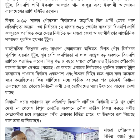
টুটুল, বিএনপি প্রার্থি ইকবাল আখতার খান কাফুর এবং ইসলামী আন্দোলন
বাংলাদেশের প্রার্থি মশিউর রহমান।
বিগত ২০১৫ সালের পৌরসভা নির্বাচনেও উল্লেখিত তিন প্রার্থি মেয়র পদে
প্রতিদ্বন্দ্বিতা করেন। ওই নির্বাচনে ১২ হাজার ৩৫১ ভোটের ব্যবধানে বিএনপি প্রার্থি
কাফুরকে পরাজিত করে মেয়র নির্বাচিত হন মাগুরা জেলা আওয়ামীলীগের সাংগঠনিক
সম্পাদক খুরশিদ হায়দার টুটুল।
রাজনৈতিক বিশ্লেষক এবং সাধারণ ভোটারদের অভিমত, বিগত পৌর নির্বাচনে
খুরশিদ হায়দার টুটুল, খুব বেশি জনপ্রিয়তা না থাকা সত্ত্বেও বড় ব্যবধানে বিএনপি
প্রার্থিকে পরাজিত করেন। কিন্তু গত ৫ বছরে মাগুরা পৌরসভার ইতিহাসে পৌরবাসি
ব্যাপক উন্নয়ন দেখতে পেয়েছে। যে কারণে এবারের নির্বাচনেও খুরশিদ হায়দার টুটুল
মনোনয়ন পাওয়ায় নির্বাচন একপেশে এবং উত্সব বিহিন হতে পারে বলে অনেকে
মনে করেছিলেন। কিন্তু প্রার্থিদের মধ্যে প্রতীক বরাদ্দের পর থেকেই নির্বাচন
একপেশে হয়ে গেলেও নির্বাচনী কর্মী এবং ভোটারদের মধ্যে উৎসবের আমেজ দেখা
যাচ্ছে।
নির্বাচনী প্রচার প্রচারণায় মূল প্রতিদ্বন্দ্বি বিএনপি প্রার্থীকে নির্বাচনী মাঠে খুব বেশি
দেখা না গেলেও বিপুল ভোটের ব্যবধানে নৌকা প্রতীক বিজয় করতে দলীয়
নেতাকর্মীরা চষে বেড়াচ্ছেন পৌর এলাকার বিভিন্ন প্রান্তে। যা উত্সবে রূপ নিয়েছে
বলে তারা জানিয়েছেন।
মাগুরা পৌরসভার
বিভিন্ন ওয়ার্ড ঘুরে