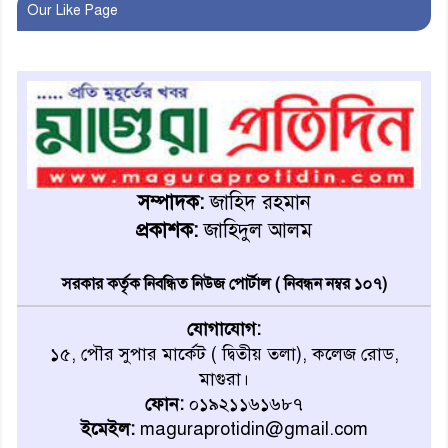
Our Like Page
মাগুরার ডিসি
মহম্মদপুর থানার ওসিকে ক্লোজ
বাবার হাতে বিক্রি টুকটুকি পুলিশের
সহযোগিতায় ফিরলো মায়ের
সম্পাদক:
জাহিদ রহমান
কোলে
প্রকাশক:
জাহিদুল আলম
শ্রীপুরে শ্লীলতাহানির অভিযোগে
বিক্ষোভ-সিসি ক্যামেরা ফুটেজ
সরকার কর্তৃক নিবন্ধিত নিউজ পোর্টাল ( নিবন্ধন নম্বর ১০৭)
যাচাইয়ের দাবি অভিযুক্ত শিক্ষকের
যোগাযোগ:
১৫, পৌর সুপার মার্কেট ( দ্বিতীয় তলা), কলেজ রোড,
মাগুরার কথিত মাদক সম্রাট
মাগুরা।
আমিরুল গ্রেফতার
ফোন:
০১৯২১১৬১৬৮৭
ইমেইল:
maguraprotidin@gmail.com
মাগুরায় আর্জেন্টিনা ফুটবল