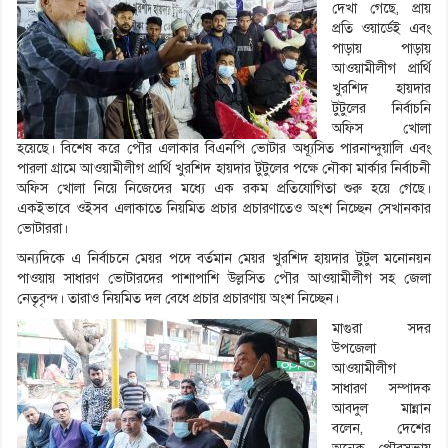
দেখা গেছে, প্রায়
প্রতি ওয়ার্ডেই এবং
পাড়ায় পাড়ায়
আওয়ামীলীগ প্রার্থি
খুরশিদ হায়দার
টুটুলের নির্বাচনি
অফিস খোলা
হয়েছে। বিশেষ করে পৌর এলাকার বিএনপি ভোটার অধ্যূসিত পারনান্দুয়ালি এবং
পারলা গ্রামে আওয়ামীলীগ প্রার্থি খুরশিদ হায়দার টুটুলের পক্ষে নৌকা মার্কার নির্বাচনী
অফিস খোলা নিয়ে নিজেদের মধ্যে এক রকম প্রতিযোগিতা শুরু হয়ে গেছে।
একইভাবে ওইসব এলাকাতে নিয়মিত প্রচার প্রচারণাতেও অংশ নিচ্ছেন সেখানকার
ভোটাররা।
অন্যদিকে এ নির্বাচনে মেয়র পদে বর্তমান মেয়র খুরশিদ হায়দার টুটুল মনোনয়ন
পাওয়ায় সাধারণ ভোটারদের পাশাপাশি উল্লসিত পৌর আওয়ামীলীগ সহ জেলা
নেতৃবৃন্দ। তারাও নিয়মিত দল বেধে প্রচার প্রচারণায় অংশ নিচ্ছেন।
মাগুরা সদর
উপজেলা
আওয়ামীলীগ
সাধারণ সম্পাদক
আবদুল মান্নান
বলেন, দেশের