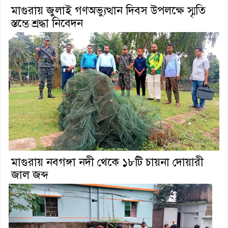
মাগুরায় জুলাই গণঅভ্যুত্থান দিবস উপলক্ষে স্মৃতি
স্তম্ভে শ্রদ্ধা নিবেদন
মাগুরায় নবগঙ্গা নদী থেকে ১৮টি চায়না দোয়ারী
জাল জব্দ