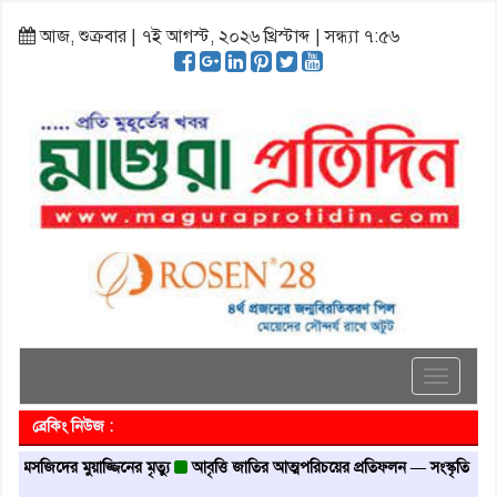
আজ, শুক্রবার | ৭ই আগস্ট, ২০২৬ খ্রিস্টাব্দ | সন্ধ্যা ৭:৫৬
Toggle
navigati
ব্রেকিং নিউজ :
জিদের মুয়াজ্জিনের মৃত্যু
আবৃত্তি জাতির আত্মপরিচয়ের প্রতিফলন — সংস্কৃতি মন্ত্রী
গৃহা