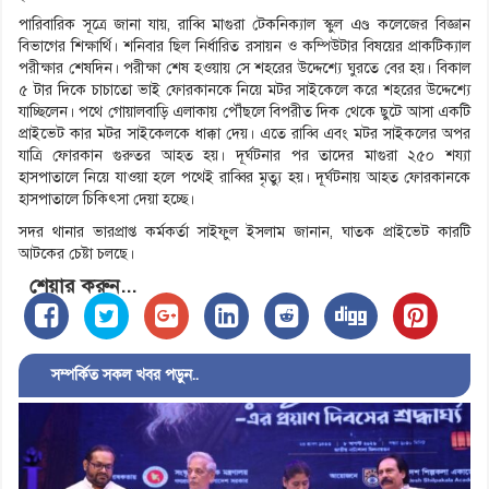
পারিবারিক সূত্রে জানা যায়, রাব্বি মাগুরা টেকনিক্যাল স্কুল এণ্ড কলেজের বিজ্ঞান
বিভাগের শিক্ষার্থি। শনিবার ছিল নির্ধারিত রসায়ন ও কম্পিউটার বিষয়ের প্রাকটিক্যাল
পরীক্ষার শেষদিন। পরীক্ষা শেষ হওয়ায় সে শহরের উদ্দেশ্যে ঘুরতে বের হয়। বিকাল
৫ টার দিকে চাচাতো ভাই ফোরকানকে নিয়ে মটর সাইকেলে করে শহরের উদ্দেশ্যে
যাচ্ছিলেন। পথে গোয়ালবাড়ি এলাকায় পৌঁছলে বিপরীত দিক থেকে ছুটে আসা একটি
প্রাইভেট কার মটর সাইকেলকে ধাক্কা দেয়। এতে রাব্বি এবং মটর সাইকলের অপর
যাত্রি ফোরকান গুরুতর আহত হয়। দূর্ঘটনার পর তাদের মাগুরা ২৫০ শয্যা
হাসপাতালে নিয়ে যাওয়া হলে পথেই রাব্বির মৃত্যু হয়। দূর্ঘটনায় আহত ফোরকানকে
হাসপাতালে চিকিৎসা দেয়া হচ্ছে।
সদর থানার ভারপ্রাপ্ত কর্মকর্তা সাইফুল ইসলাম জানান, ঘাতক প্রাইভেট কারটি
আটকের চেষ্টা চলছে।
শেয়ার করুন...
সম্পর্কিত সকল খবর পড়ুন..