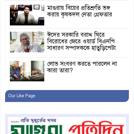
মাগুরায় বিয়ের প্রতিশ্রুতি ভঙ্গ
করায় কৃষকদল নেতা গ্রেফতার
ঈদের সরকারি বরাদ্দ ঘিরে
বিরোধের জেরে ওয়ার্ড বিএনপি
সাধারণ সম্পাদককে হাতুড়িপেটা
লোভ সংবরণ করতে পারলেন না
কারা তারা?
অনূর্ধ্ব-১৭ জাতীয় চ্যাম্পিয়ন মাগুরা
Our Like Page
ফুটবল দলকে সংবর্ধনা
রোববার থেকে ভারতীয় ট্যুরিস্ট
ভিসা চালু