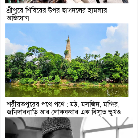
শ্রীপুরে শিবিরের উপর ছাত্রদলের হামলার
অভিযোগ
শরীয়তপুরের পথে পথে : মঠ, মসজিদ, মন্দির,
জমিদারবাড়ি আর লোককথার এক বিস্মৃত ভূখণ্ড