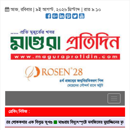
আজ, রবিবার | ৯ই আগস্ট, ২০২৬ খ্রিস্টাব্দ | রাত ৯:১০
Toggle
navigati
ব্রেকিং নিউজ :
লোককথার এক বিস্মৃত ভূখণ্ড
মাগুরায় বিদ্যুৎস্পৃষ্টে মসজিদের মুয়াজ্জিনের মৃত্যু
আবৃত্