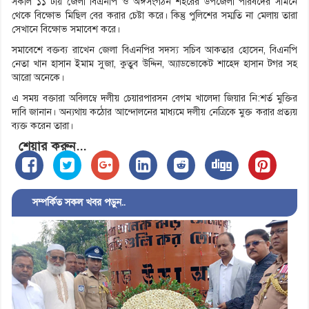
সকাল ১১ টায় জেলা বিএনপি ও অঙ্গসংগঠন শহরের উপজেলা পরিষদের সামনে
থেকে বিক্ষোভ মিছিল বের করার চেষ্টা করে। কিন্তু পুলিশের সম্মতি না মেলায় তারা
সেখানে বিক্ষোভ সমাবেশ করে।
সমাবেশে বক্তব্য রাখেন জেলা বিএনপির সদস্য সচিব আকতার হোসেন, বিএনপি
নেতা খান হাসান ইমাম সুজা, কুতুব উদ্দিন, অ্যাডভোকেট শাহেদ হাসান টগর সহ
আরো অনেকে।
এ সময় বক্তারা অবিলম্বে দলীয় চেয়ারপারসন বেগম খালেদা জিয়ার নি:শর্ত মুক্তির
দাবি জানান। অন্যথায় কঠোর আন্দোলনের মাধ্যমে দলীয় নেত্রিকে মুক্ত করার প্রত্যয়
ব্যক্ত করেন তারা।
শেয়ার করুন...
সম্পর্কিত সকল খবর পড়ুন..