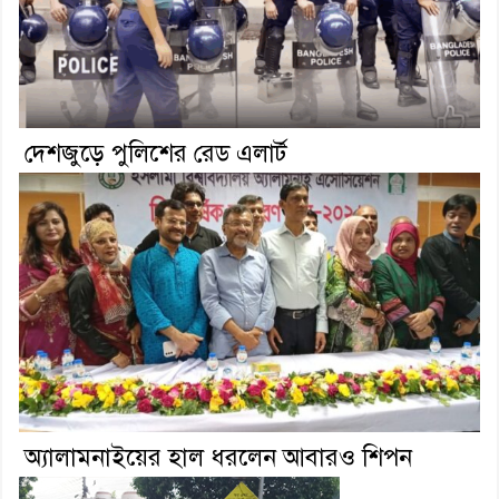
দেশজুড়ে পুলিশের রেড এলার্ট
অ্যালামনাইয়ের হাল ধরলেন আবারও শিপন