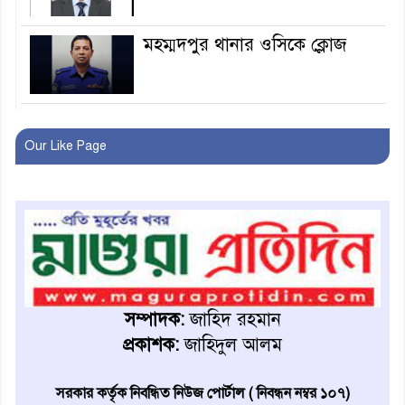
মহম্মদপুর থানার ওসিকে ক্লোজ
বাবার হাতে বিক্রি টুকটুকি পুলিশের
সহযোগিতায় ফিরলো মায়ের
Our Like Page
কোলে
শ্রীপুরে শ্লীলতাহানির অভিযোগে
বিক্ষোভ-সিসি ক্যামেরা ফুটেজ
যাচাইয়ের দাবি অভিযুক্ত শিক্ষকের
মাগুরার কথিত মাদক সম্রাট
আমিরুল গ্রেফতার
সম্পাদক:
জাহিদ রহমান
প্রকাশক:
জাহিদুল আলম
মাগুরায় আর্জেন্টিনা ফুটবল
ভক্তদের বর্ণাঢ্য শোভাযাত্রা
সরকার কর্তৃক নিবন্ধিত নিউজ পোর্টাল ( নিবন্ধন নম্বর ১০৭)