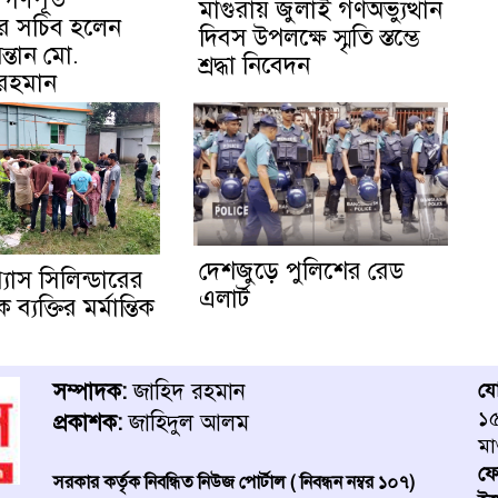
মাগুরায় জুলাই গণঅভ্যুত্থান
য়ের সচিব হলেন
দিবস উপলক্ষে স্মৃতি স্তম্ভে
ন্তান মো.
শ্রদ্ধা নিবেদন
 রহমান
দেশজুড়ে পুলিশের রেড
্যাস সিলিন্ডারের
এলার্ট
্যক্তির মর্মান্তিক
সম্পাদক:
জাহিদ রহমান
য
১৫
প্রকাশক:
জাহিদুল আলম
মা
ফ
সরকার কর্তৃক নিবন্ধিত নিউজ পোর্টাল ( নিবন্ধন নম্বর ১০৭)