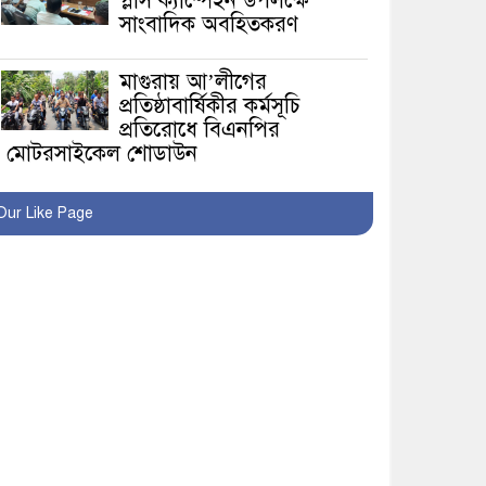
প্লাস ক্যাম্পেইন উপলক্ষে
সাংবাদিক অবহিতকরণ
মাগুরায় আ’লীগের
প্রতিষ্ঠাবার্ষিকীর কর্মসূচি
প্রতিরোধে বিএনপির
মোটরসাইকেল শোডাউন
খুব শিঘ্রই কর্মস্থলে ফিরবেন
Our Like Page
মাগুরার ডিসি
মহম্মদপুর থানার ওসিকে
ক্লোজ
বাবার হাতে বিক্রি টুকটুকি
পুলিশের সহযোগিতায়
ফিরলো মায়ের কোলে
শ্রীপুরে শ্লীলতাহানির