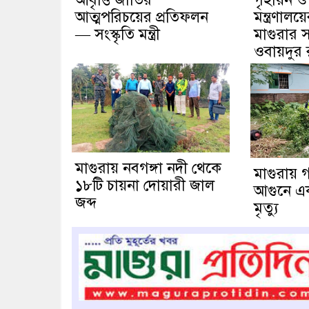
আত্মপরিচয়ের প্রতিফলন
মন্ত্রণাল
— সংস্কৃতি মন্ত্রী
মাগুরার স
ওবায়দুর
মাগুরায় নবগঙ্গা নদী থেকে
মাগুরায় গ
১৮টি চায়না দোয়ারী জাল
আগুনে এক ব
জব্দ
মৃত্যু