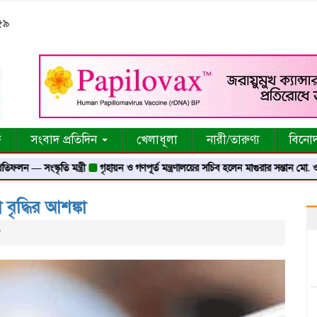
:৫৯
ক
সংবাদ প্রতিদিন
খেলাধূলা
নারী/তারুণ্য
বিনো
ংস্কৃতি মন্ত্রী
গৃহায়ন ও গণপূর্ত মন্ত্রণালয়ের সচিব হলেন মাগুরার সন্তান মো. ওবায়দুর 
বৃদ্ধির আশঙ্কা
w