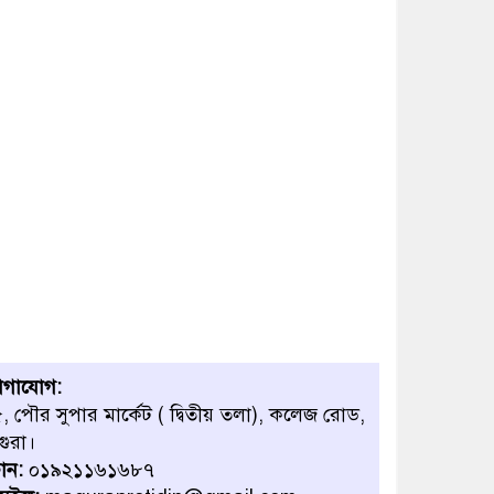
োগাযোগ:
, পৌর সুপার মার্কেট ( দ্বিতীয় তলা), কলেজ রোড,
গুরা।
োন:
০১৯২১১৬১৬৮৭