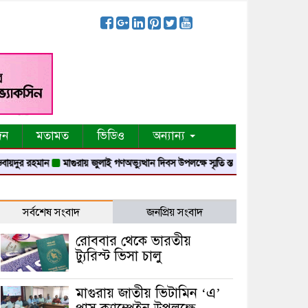
দন
মতামত
ভিডিও
অন্যান্য
রহমান
মাগুরায় জুলাই গণঅভ্যুত্থান দিবস উপলক্ষে স্মৃতি স্তম্ভে শ্রদ্ধা নিবেদন
মাগুরায় ন
সর্বশেষ সংবাদ
জনপ্রিয় সংবাদ
রোববার থেকে ভারতীয়
ট্যুরিস্ট ভিসা চালু
মাগুরায় জাতীয় ভিটামিন ‘এ’