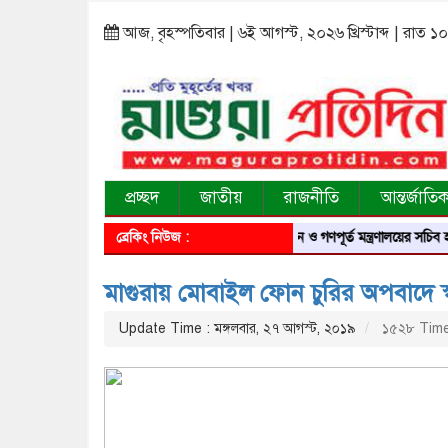
আজ, বৃহস্পতিবার | ৬ই আগস্ট, ২০২৬ খ্রিস্টাব্দ | রাত ১
প্রচ্ছদ
জাতীয়
রাজনীতি
আন্তর্জাতি
ব্রেকিং নিউজ :
গৃহায়ন ও গণপূর্ত মন্ত্রণালয়ের সচিব হলেন মাগ
মাগুরায় মোবাইল ফোন চুরির অপবাদে স্কু
Update Time : মঙ্গলবার, ২৭ আগস্ট, ২০১৯
১৫২৮ Time