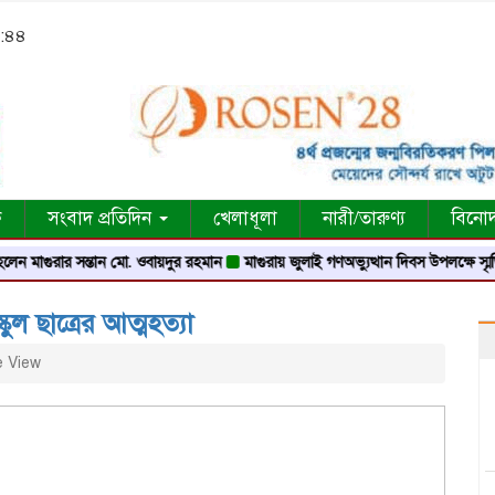
০:৪৪
ক
সংবাদ প্রতিদিন
খেলাধূলা
নারী/তারুণ্য
বিনো
ুরার সন্তান মো. ওবায়দুর রহমান
মাগুরায় জুলাই গণঅভ্যুত্থান দিবস উপলক্ষে স্মৃতি স্তম্ভে শ্র
ল ছাত্রের আত্মহত্যা
 View