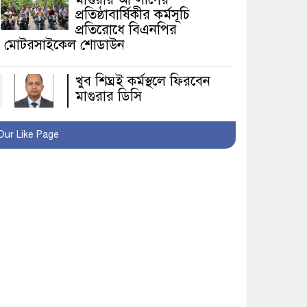
প্রতিষ্ঠাবার্ষিকীর কর্মসূচি
প্রতিরোধে বিএনপির
মোটরসাইকেল শোডাউন
খুব শিঘ্রই কর্মস্থলে ফিরবেন
মাগুরার ডিসি
মহম্মদপুর থানার ওসিকে
Our Like Page
ক্লোজ
বাবার হাতে বিক্রি টুকটুকি
পুলিশের সহযোগিতায়
ফিরলো মায়ের কোলে
শ্রীপুরে শ্লীলতাহানির
অভিযোগে বিক্ষোভ-সিসি
ক্যামেরা ফুটেজ যাচাইয়ের
দাবি অভিযুক্ত শিক্ষকের