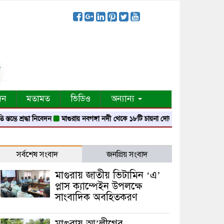
দন
মতামত
ভিডিও
অন্যান্য
দ্ধা নিবেদন
মাগুরায় নবগঙ্গা নদী থেকে ১৮টি চায়না দোয়ারী জাল জব্দ
মাগুরায় গ্যাস 
সর্বশেষ সংবাদ
জনপ্রিয় সংবাদ
মাগুরায় জাতীয় ভিটামিন ‘এ’
প্লাস ক্যাম্পেইন উপলক্ষে
সাংবাদিক অবহিতকরণ
মাগুরায় আ’লীগের