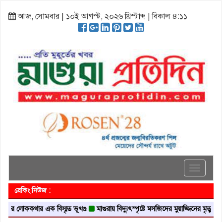
আজ, সোমবার | ১০ই আগস্ট, ২০২৬ খ্রিস্টাব্দ | বিকাল ৪:১১
Toggle
navigati
ব্রেকিং নিউজ :
োককথার এক বিস্মৃত ভূখণ্ড
মাগুরায় বিদ্যুৎস্পৃষ্টে মসজিদের মুয়াজ্জিনের মৃত্যু
আবৃত্তি