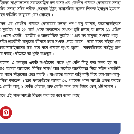
্থিত ছিলেন বাংলাদেশের সমাজতান্ত্রিক দল-বাসদ এর কেন্দ্রীয় পাঠচক্র ফোরামের সদস্য
িটির সদস্য সচিব শরীফ তেহরান টুটুল, স্কলাসটিকা স্কুলের শিক্ষক ইয়াকুব ইমরান,
ং শহর কমিটির আহ্বায়ক মোঃ সোহেল ।
াসদ এর কেন্দ্রীয় পাঠচক্র ফোরামের সদস্য শম্পা বসু জানান, করোনাভাইরাস
 দুর্যোগে গত ২৬ মার্চ থেকে সারাদেশে সাধারণ ছুটি চলছে যা চলবে ১১ এপ্রিল
্ত । এমন একটি ‘ জাতীয় ও আন্তর্জাতিক দুর্যোগে ‘ প্রায় সব মানুষই সংকটে পড়ে ।
দরিদ্র শ্রমজীবী মানুষের জীবনে চরম সংকট নেমে আসে । তারা ঘরের বাইরে বের
রোনাভাইরাসের ভয়, ঘরে বসে থাকলে ক্ষুধার জ্বালা । সরকারিভাবে যতটুকু ত্রাণ
ের কাছে পৌঁছেছে তা খুবই অপ্রতুল ।
 বলেন, এ অবস্থায় একটি সংগঠনের পক্ষে খুব বেশি কিছু করা সম্ভব হয় না ।
রও আমরা আমাদের সীমিত সামর্থ আর সর্বোচ্চ আন্তরিকতা নিয়ে দরিদ্র শ্রমজীবী
ের পাশে দাঁড়ানোর চেষ্টা করছি । মাগুরাতে আমরা বাড়ি বাড়ি গিয়ে চাল-ডাল-আলু-
গিতা করছেন । তার ফলশ্রুতিতে আমরা ৫০ প্যাকেট খাদ্য সামগ্রী প্রস্তুত করতে
 ১ কেজি আলু, ১ কেজি পেঁয়াজ, হাফ কেজি লবণ, হাফ লিটার তেল, ১টি সাবান ।
াঝে এই খাদ্য সামগ্রী বিতরণ করা হয় বলে জানা গেছে ।