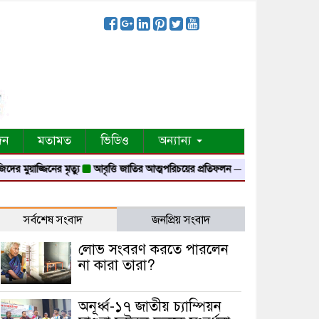
দন
মতামত
ভিডিও
অন্যান্য
জ্জিনের মৃত্যু
আবৃত্তি জাতির আত্মপরিচয়ের প্রতিফলন — সংস্কৃতি মন্ত্রী
গৃহায়ন ও গণপূ
সর্বশেষ সংবাদ
জনপ্রিয় সংবাদ
লোভ সংবরণ করতে পারলেন
না কারা তারা?
অনূর্ধ্ব-১৭ জাতীয় চ্যাম্পিয়ন