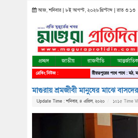
আজ, শনিবার | ৮ই আগস্ট, ২০২৬ খ্রিস্টাব্দ | রাত ৩:১৩
প্রচ্ছদ
জাতীয়
রাজনীতি
আন্তর্জাতি
ব্রেকিং নিউজ :
শরীয়তপুরের পথে পথে : মঠ, মসজিদ, মন্
মাগুরায় শ্রমজীবী মানুষের মাঝে বাসদের ত
Update Time : শনিবার, ৪ এপ্রিল, ২০২০
১০১৫ Time V