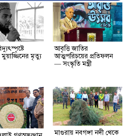
দ্যুৎস্পৃষ্টে
আবৃত্তি জাতির
ুয়াজ্জিনের মৃত্যু
আত্মপরিচয়ের প্রতিফলন
— সংস্কৃতি মন্ত্রী
মাগুরায় নবগঙ্গা নদী থেকে
জুলাই গণঅভ্যুত্থান