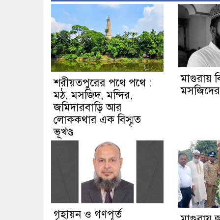
মাগুরায় বি
শরীয়তপুরের পথে পথে :
মসজিদের ম
মঠ, মসজিদ, মন্দির,
জমিদারবাড়ি আর
লোককথার এক বিস্মৃত
ভূখণ্ড
গৃহায়ন ও গণপূর্ত
মাগুরায় 