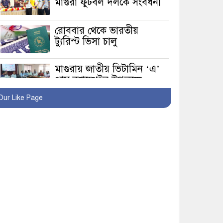
মাগুরা ফুটবল দলকে সংবর্ধনা
রোববার থেকে ভারতীয়
ট্যুরিস্ট ভিসা চালু
মাগুরায় জাতীয় ভিটামিন ‘এ’
প্লাস ক্যাম্পেইন উপলক্ষে
সাংবাদিক অবহিতকরণ
Our Like Page
মাগুরায় আ’লীগের
প্রতিষ্ঠাবার্ষিকীর কর্মসূচি
প্রতিরোধে বিএনপির
মোটরসাইকেল শোডাউন
খুব শিঘ্রই কর্মস্থলে ফিরবেন
মাগুরার ডিসি
মহম্মদপুর থানার ওসিকে