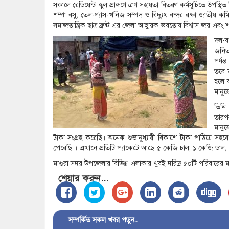
সকালে রেডিয়েন্ট স্কুল প্রাঙ্গণে ত্রাণ সহায়তা বিতরণ কর্মসূচিতে উপস
শম্পা বসু, তেল-গ্যাস-খনিজ সম্পদ ও বিদ্যুৎ বন্দর রক্ষা জাতীয় কম
সমাজতান্ত্রিক ছাত্র ফ্রন্ট এর জেলা আহ্বায়ক ভবতোষ বিশ্বাস জয় এব
দল-ব
জনিত
পর্যন
তবে 
হলে ক
মানুষ
তিনি
তারপ
মানুষ
টাকা সংগ্রহ করেছি। অনেক শুভানুধ্যায়ী বিকাশে টাকা পাঠিয়ে সহযো
পেরেছি । এখানে প্রতিটি প্যাকেটে আছে ৫ কেজি চাল, ১ কেজি ডাল,
মাগুরা সদর উপজেলার বিভিন্ন এলাকার খুবই দরিদ্র ৫০টি পরিবারের ম
শেয়ার করুন...
সম্পর্কিত সকল খবর পড়ুন..