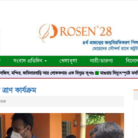
ক
সংবাদ প্রতিদিন
খেলাধূলা
নারী/তারুণ্য
বিনো
দির, জমিদারবাড়ি আর লোককথার এক বিস্মৃত ভূখণ্ড
মাগুরায় বিদ্যুৎস্পৃষ্টে মসজিদের মুয়া
্রাণ কার্যক্রম
iew