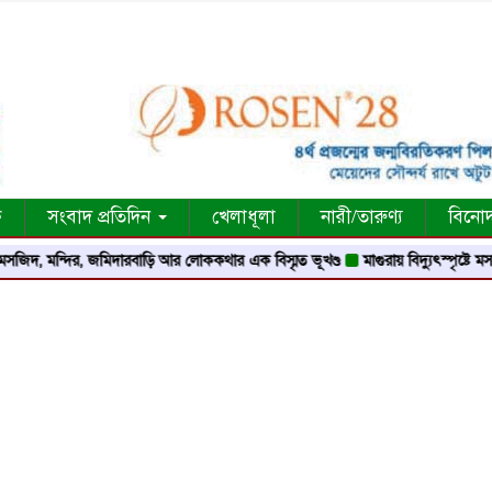
ক
সংবাদ প্রতিদিন
খেলাধূলা
নারী/তারুণ্য
বিনো
্দির, জমিদারবাড়ি আর লোককথার এক বিস্মৃত ভূখণ্ড
মাগুরায় বিদ্যুৎস্পৃষ্টে মসজিদের মুয