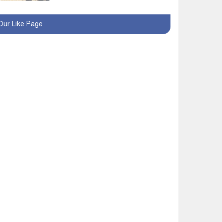
রোববার থেকে ভারতীয়
Our Like Page
ট্যুরিস্ট ভিসা চালু
মাগুরায় জাতীয় ভিটামিন ‘এ’
প্লাস ক্যাম্পেইন উপলক্ষে
সাংবাদিক অবহিতকরণ
মাগুরায় আ’লীগের
প্রতিষ্ঠাবার্ষিকীর কর্মসূচি
প্রতিরোধে বিএনপির
মোটরসাইকেল শোডাউন
খুব শিঘ্রই কর্মস্থলে ফিরবেন
মাগুরার ডিসি
মহম্মদপুর থানার ওসিকে
ক্লোজ