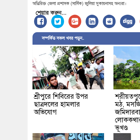
অতিরিক্ত জেলা প্রশাসক (সার্বিক) জুলিয়া সুকায়নাসহ অন্যরা।
শেয়ার করুন...
সম্পর্কিত সকল খবর পড়ুন..
শ্রীপুরে শিবিরের উপর
শরীয়তপু
ছাত্রদলের হামলার
মঠ, মসজি
অভিযোগ
জমিদারবা
লোককথার 
ভূখণ্ড