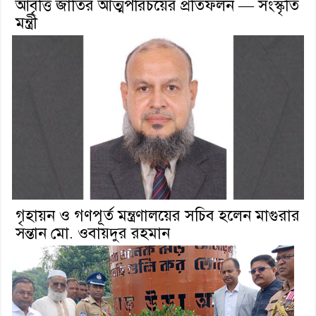
আবৃত্তি জাতির আত্মপরিচয়ের প্রতিফলন — সংস্কৃতি
মন্ত্রী
গৃহায়ন ও গণপূর্ত মন্ত্রণালয়ের সচিব হলেন মাগুরার
সন্তান মো. ওবায়দুর রহমান