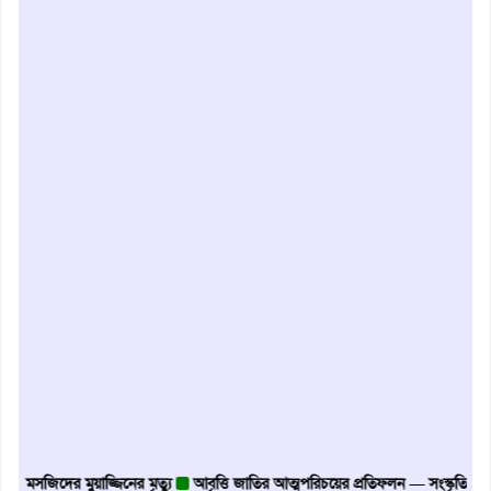
সজিদের মুয়াজ্জিনের মৃত্যু
আবৃত্তি জাতির আত্মপরিচয়ের প্রতিফলন — সংস্কৃতি মন্ত্রী
গৃহা