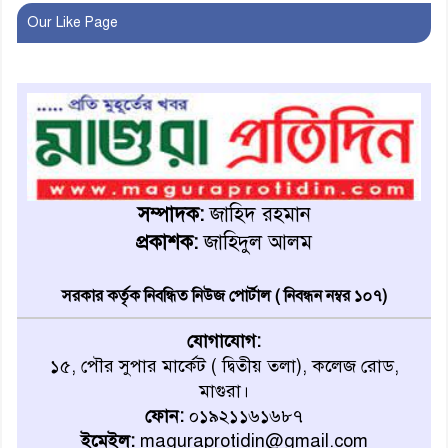
ক্যাম্পেইন উপলক্ষে সাংবাদিক
Our Like Page
অবহিতকরণ
মাগুরায় আ’লীগের প্রতিষ্ঠাবার্ষিকীর
কর্মসূচি প্রতিরোধে বিএনপির
মোটরসাইকেল শোডাউন
খুব শিঘ্রই কর্মস্থলে ফিরবেন
মাগুরার ডিসি
সম্পাদক:
জাহিদ রহমান
প্রকাশক:
জাহিদুল আলম
মহম্মদপুর থানার ওসিকে ক্লোজ
সরকার কর্তৃক নিবন্ধিত নিউজ পোর্টাল ( নিবন্ধন নম্বর ১০৭)
যোগাযোগ:
বাবার হাতে বিক্রি টুকটুকি পুলিশের
১৫, পৌর সুপার মার্কেট ( দ্বিতীয় তলা), কলেজ রোড,
সহযোগিতায় ফিরলো মায়ের
মাগুরা।
কোলে
ফোন:
০১৯২১১৬১৬৮৭
ইমেইল:
maguraprotidin@gmail.com