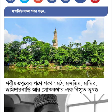
সম্পর্কিত সকল খবর পড়ুন..
শরীয়তপুরের পথে পথে : মঠ, মসজিদ, মন্দির,
জমিদারবাড়ি আর লোককথার এক বিস্মৃত ভূখণ্ড