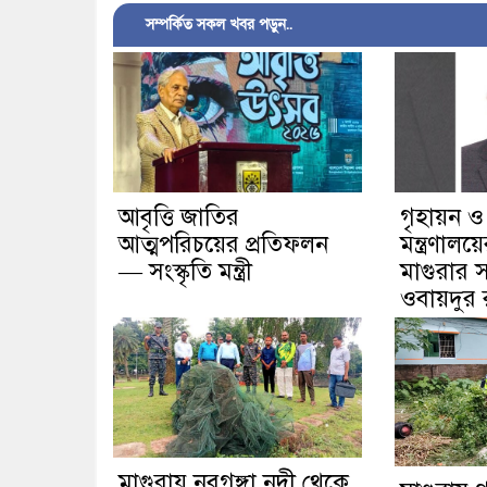
সম্পর্কিত সকল খবর পড়ুন..
আবৃত্তি জাতির
গৃহায়ন ও
আত্মপরিচয়ের প্রতিফলন
মন্ত্রণাল
— সংস্কৃতি মন্ত্রী
মাগুরার স
ওবায়দুর
মাগুরায় নবগঙ্গা নদী থেকে