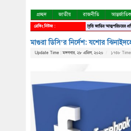
প্রচ্ছদ
জাতীয়
রাজনীতি
আন্তর্জাতি
ব্রেকিং নিউজ :
আবৃত্তি জাতির আত্মপরিচয়ের প্রতিফলন — 
মাগুরা ডিসি’র নির্দেশ: যশোর ঝিনাইদহ
Update Time : মঙ্গলবার, ২৮ এপ্রিল, ২০২০
১৭৩৮ Time