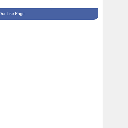
খুব শিঘ্রই কর্মস্থলে ফিরবেন
Our Like Page
মাগুরার ডিসি
মহম্মদপুর থানার ওসিকে
ক্লোজ
বাবার হাতে বিক্রি টুকটুকি
পুলিশের সহযোগিতায়
ফিরলো মায়ের কোলে
শ্রীপুরে শ্লীলতাহানির
অভিযোগে বিক্ষোভ-সিসি
ক্যামেরা ফুটেজ যাচাইয়ের
দাবি অভিযুক্ত শিক্ষকের
মাগুরার কথিত মাদক সম্রাট
আমিরুল গ্রেফতার