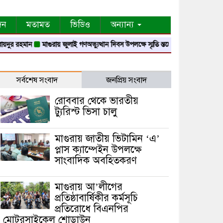
দন
মতামত
ভিডিও
অন্যান্য
 রহমান
মাগুরায় জুলাই গণঅভ্যুত্থান দিবস উপলক্ষে স্মৃতি স্তম্ভে শ্রদ্ধা নিবেদন
মাগুরায় 
সর্বশেষ সংবাদ
জনপ্রিয় সংবাদ
রোববার থেকে ভারতীয়
ট্যুরিস্ট ভিসা চালু
মাগুরায় জাতীয় ভিটামিন ‘এ’
প্লাস ক্যাম্পেইন উপলক্ষে
সাংবাদিক অবহিতকরণ
মাগুরায় আ’লীগের
প্রতিষ্ঠাবার্ষিকীর কর্মসূচি
প্রতিরোধে বিএনপির
মোটরসাইকেল শোডাউন