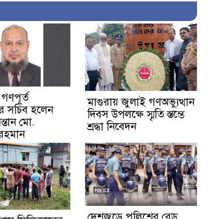
 গণপূর্ত
মাগুরায় জুলাই গণঅভ্যুত্থান
য়ের সচিব হলেন
দিবস উপলক্ষে স্মৃতি স্তম্ভে
ন্তান মো.
শ্রদ্ধা নিবেদন
 রহমান
দেশজুড়ে পুলিশের রেড