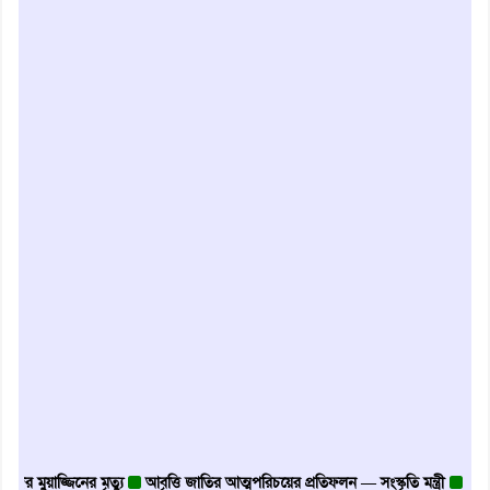
়াজ্জিনের মৃত্যু
আবৃত্তি জাতির আত্মপরিচয়ের প্রতিফলন — সংস্কৃতি মন্ত্রী
গৃহায়ন ও গণ