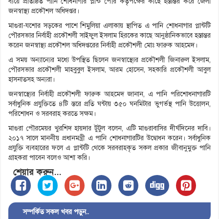
ব্যয়ে প্রতিষ্ঠিত পানি শোধনাগার প্লান্ট পৌর কর্তৃপক্ষের কাছে হস্তান্তর করে জেলা
জনস্বাস্থ্য প্রকৌশল অধিদপ্তর।
মাগুরা-যশোর সড়কের পাশে শিমুলিয়া এলাকায় স্থাপিত এ পানি শোধনাগার প্লান্টটি
পৌরসভার নির্বাহী প্রকৌশলী সাইফুল ইসলাম হিরকের কাছে আনুষ্ঠানিকভাবে হস্তান্তর
করেন জনস্বাস্থ্য প্রকৌশল অধিদপ্তরের নির্বাহী প্রকৌশলী মোঃ ফারুক আহমেদ।
এ সময় অন্যান্যের মধ্যে উপস্থিত ছিলেন জনস্বাস্থ্যের প্রকৌশলী জিনারুল ইসলাম,
পৌরসভার প্রকৌশলী মাহবুবুল ইসলাম, আরম হোসেন, সহকারি প্রকৌশলী আবুল
হাসনাতসহ অন্যরা।
জনস্বাস্থ্যের নির্বাহী প্রকৌশলী ফারুক আহমেদ জানান, এ পানি পরিশোধনাগারটি
সর্বাধুনিক প্রযুক্তিতে ৪টি স্তরে প্রতি ঘন্টায় ৩৫০ ঘনমিটার ভুগর্ভস্থ পানি উত্তোলন,
পরিশোধন ও সরবরাহ করতে সক্ষম।
মাগুরা পৌরমেয়র খুরশিদ হায়দার টুটুল বলেন, এটি মাগুরাবাসির দীর্ঘদিনের দাবি।
২০১৭ সালে মাননীয় প্রধানমন্ত্রী এ পানি শোধনাগারটির উদ্বোধন করেন। সর্বাধুনিক
প্রযুক্তি ব্যবহারের ফলে এ প্লান্টটি থেকে সরবরাহকৃত সকল প্রকার জীবানুমুক্ত পানি
গ্রাহকরা পাবেন বলেও আশা করি।
শেয়ার করুন...
সম্পর্কিত সকল খবর পড়ুন..