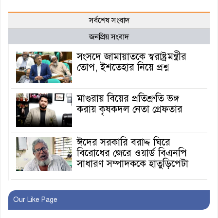
সর্বশেষ সংবাদ
জনপ্রিয় সংবাদ
সংসদে জামায়াতকে স্বরাষ্ট্রমন্ত্রীর
তোপ, ইশতেহার নিয়ে প্রশ্ন
মাগুরায় বিয়ের প্রতিশ্রুতি ভঙ্গ
করায় কৃষকদল নেতা গ্রেফতার
ঈদের সরকারি বরাদ্দ ঘিরে
বিরোধের জেরে ওয়ার্ড বিএনপি
সাধারণ সম্পাদককে হাতুড়িপেটা
লোভ সংবরণ করতে পারলেন না
কারা তারা?
Our Like Page