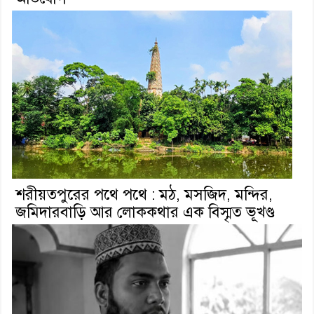
শরীয়তপুরের পথে পথে : মঠ, মসজিদ, মন্দির,
জমিদারবাড়ি আর লোককথার এক বিস্মৃত ভূখণ্ড