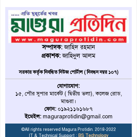
অনূর্ধ্ব-১৭ জাতীয় চ্যাম্পিয়ন মাগুরা
ফুটবল দলকে সংবর্ধনা
রোববার থেকে ভারতীয় ট্যুরিস্ট
ভিসা চালু
সম্পাদক:
জাহিদ রহমান
প্রকাশক:
জাহিদুল আলম
মাগুরায় জাতীয় ভিটামিন ‘এ’ প্লাস
ক্যাম্পেইন উপলক্ষে সাংবাদিক
সরকার কর্তৃক নিবন্ধিত নিউজ পোর্টাল ( নিবন্ধন নম্বর ১০৭)
অবহিতকরণ
যোগাযোগ:
মাগুরায় আ’লীগের প্রতিষ্ঠাবার্ষিকীর
১৫, পৌর সুপার মার্কেট ( দ্বিতীয় তলা), কলেজ রোড,
কর্মসূচি প্রতিরোধে বিএনপির
মাগুরা।
মোটরসাইকেল শোডাউন
ফোন:
০১৯২১১৬১৬৮৭
ইমেইল:
maguraprotidin@gmail.com
খুব শিঘ্রই কর্মস্থলে ফিরবেন
মাগুরার ডিসি
©All rights reserved Magura Protidin. 2018-2022
IT & Technical Support :
BS Technology