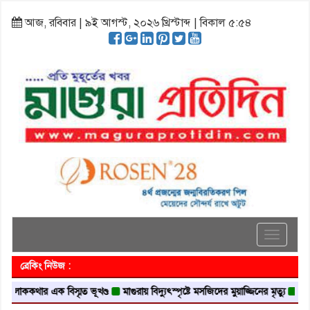
আজ, রবিবার | ৯ই আগস্ট, ২০২৬ খ্রিস্টাব্দ | বিকাল ৫:৫৪
Toggle
navigati
ব্রেকিং নিউজ :
ার এক বিস্মৃত ভূখণ্ড
মাগুরায় বিদ্যুৎস্পৃষ্টে মসজিদের মুয়াজ্জিনের মৃত্যু
আবৃত্তি জাত